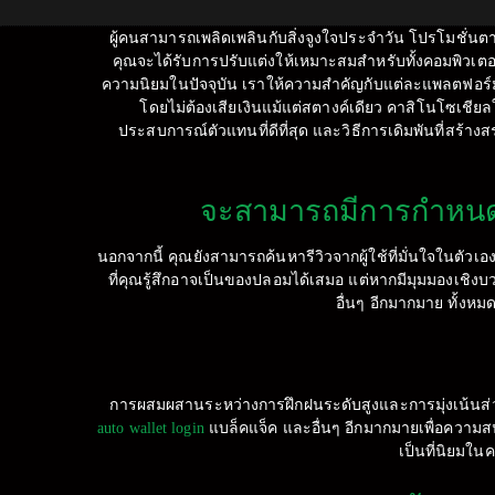
ผู้คนสามารถเพลิดเพลินกับสิ่งจูงใจประจำวัน โปรโมชั่
คุณจะได้รับการปรับแต่งให้เหมาะสมสำหรับทั้งคอมพิวเตอ
ความนิยมในปัจจุบัน เราให้ความสำคัญกับแต่ละแพลตฟอร์ม
โดยไม่ต้องเสียเงินแม้แต่สตางค์เดียว คาสิโนโซเชียลใ
ประสบการณ์ตัวแทนที่ดีที่สุด และวิธีการเดิมพันที่สร้าง
จะสามารถมีการกำหนดย
นอกจากนี้ คุณยังสามารถค้นหารีวิวจากผู้ใช้ที่มั่นใจในต
ที่คุณรู้สึกอาจเป็นของปลอมได้เสมอ แต่หากมีมุมมองเชิงบ
อื่นๆ อีกมากมาย ทั้งหม
การผสมผสานระหว่างการฝึกฝนระดับสูงและการมุ่งเน้นส
auto wallet login
แบล็คแจ็ค และอื่นๆ อีกมากมายเพื่อความสนุ
เป็นที่นิยมใน