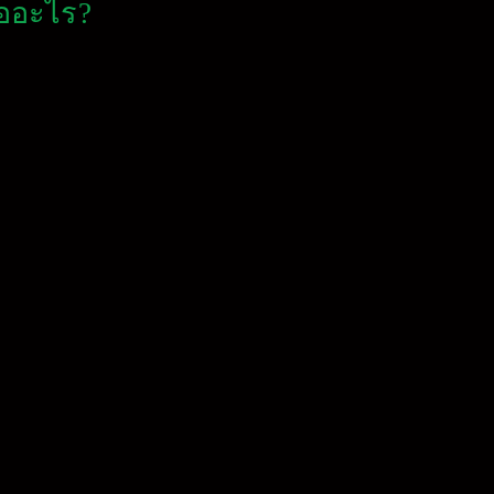
ืออะไร?