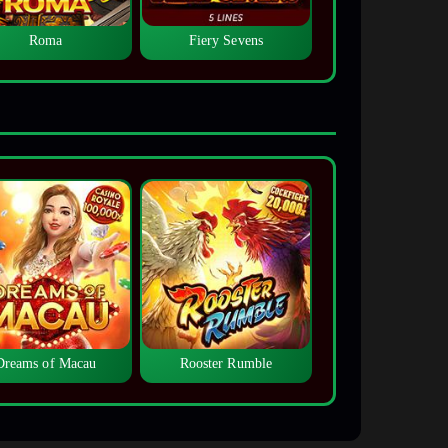
Roma
Fiery Sevens
Dreams of Macau
Rooster Rumble