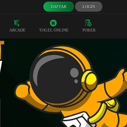
DAFTAR
LOGIN
ARCADE
TOGEL ONLINE
POKER