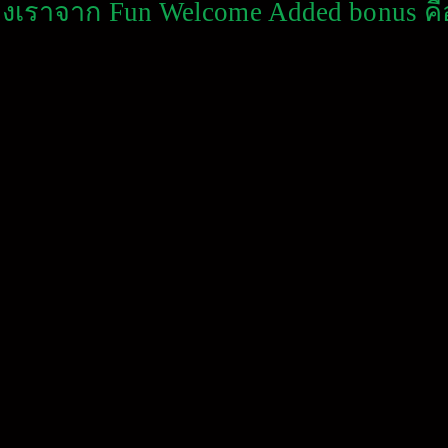
งเราจาก Fun Welcome Added bonus ค