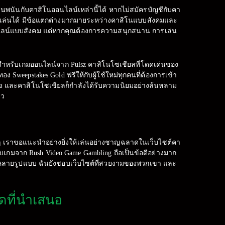
ถเล่นพนันกับคาสิโนออนไลน์เหล่านี้ได้ หากไม่สมัครบัญชีกับคา
ยนเล่นได้ มีข้อแตกต่างมากมายระหว่างคาสิโนแบบสังคมและ
ิโนออนไลน์แบบสังคม แต่หากคุณต้องการความสนุกสนาน การเล่น
่นสำหรับเกมออนไลน์จาก Pulsz คาสิโนโซเชียลที่โดดเด่นของ
Sweepstakes Gold ฟรีให้กับผู้ใช้ใหม่ทุกคนที่ต้องการเข้า
นจริง และคาสิโนโซเชียลก็กำลังได้รับความนิยมอย่างล้นหลาม
้ว
่นๆ เราขอแนะนำอย่างยิ่งให้เล่นอย่างชาญฉลาดในเว็บไซต์คา
บเกมจาก Rush Video Game Gambling ถือเป็นข้อดีอย่างมาก
ลายรูปแบบ ฉันยังชอบเว็บไซต์ที่สวยงามของพวกเขา และ
ุดที่นำเสนอ