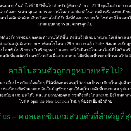
ดอายุขั้นต่ำไว้ที่ 18 ปีขึ้นไป สำหรับผู้ที่อายุต่ำกว่า 21 ปี คุณไม่สามาร
ซีย์และต้องการเล่น คุณสามารถดาวน์โหลดแอปคาสิโนส่วนตัวหรือลงทะเบี
น ผู้ที่สนใจเดิมพันด้วยเงินจริงอาจไม่ได้รับสิ่งที่ต้องการจากเว็บไซต์คาส
เกมแบบสาธารณะจะพาคุณไป
ฟต์แวร์การพนันของคุณทำงานได้ดีขึ้น ดังนั้นจึงมีเกมมากมายให้เลือกเล
กข้อเสนอสุดพิเศษจากเซาท์แคโรไลนา 29 รายการแล้ว Pulsz ยังมอบเหรียญทอง 
่งโดยทั่วไปเรียกว่า "เหรียญทอง" นอกจากนี้ยังมีคาสิโนออนไลน์ที่ให้เงิ
ุคสมัยที่คุณต้องไปคาสิโนจริงเพื่อเล่นเกมบนโต๊ะที่คุณชื่นชอบนั้นหมดไปแล
คาสิโนส่วนตัวถูกกฎหมายหรือไม่?
สี่ยงโชคกับสล็อตใดๆ ก็ได้ที่จัดหมวดหมู่ไว้อย่างเป็นระเบียบในกลุ่มอื
อเนื่องเพื่อรักษายอดเงินในบัญชีของคุณให้อยู่ในระดับที่เหมาะสม รูปแบ
อดนิยม เกมบนโต๊ะ และเกมถ่ายทอดสด รวมถึงสลิงโกและเกมบิงโกหลากห
โบนัส Spin the New Controls ใหม่ๆ ที่ยอดเยี่ยมอีกด้วย
of us – คอลเลกชันเกมส่วนตัวที่สำคัญที่ส