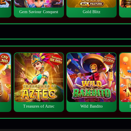
Gem Saviour Conquest
Gold Blitz
Treasures of Aztec
Wild Bandito