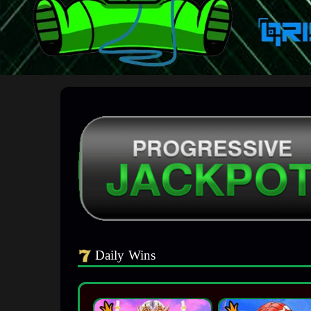
Daily Wins