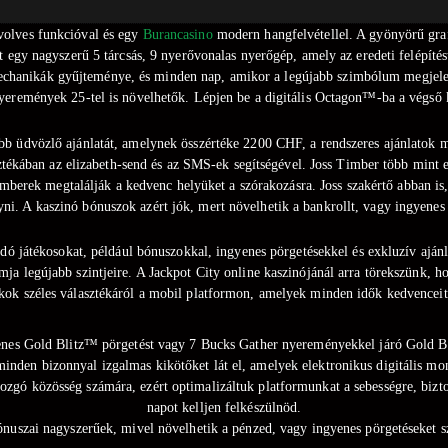
volves funkcióval és egy
Burancasino
modern hangfelvétellel. A gyönyörű grafi
 egy nagyszerű 5 tárcsás, 9 nyerővonalas nyerőgép, amely az eredeti felépítést k
chanikák gyűjteménye, és minden nap, amikor a legújabb szimbólum megjelen
nyeremények 25-tel is növelhetők. Lépjen be a digitális Octagon™-ba a végső 
bb üdvözlő ajánlatát, amelynek összértéke 2200 CHF, a rendszeres ajánlatok m
sztékában az elizabeth-send és az SMS-ek segítségével. Joss Timber több mint eg
emberek megtalálják a kedvenc helyüket a szórakozásra. Joss szakértő abban is
i. A kaszinó bónuszok azért jók, mert növelhetik a bankrollt, vagy ingyenes 
ó játékosokat, például bónuszokkal, ingyenes pörgetésekkel és exkluzív ajánla
amja legújabb szintjeire. A Jackpot City online kaszinójánál arra törekszünk,
ékok széles választékáról a mobil platformon, amelyek minden idők kedvenceit 
enes Gold Blitz™ pörgetést vagy 7 Bucks Gather nyereményekkel járó Gold Bl
inden bizonnyal izgalmas kikötőket lát el, amelyek elektronikus digitális mon
zgó közösség számára, ezért optimalizáltuk platformunkat a sebességre, bizto
napot kelljen felkészülnöd.
ónuszai nagyszerűek, mivel növelhetik a pénzed, vagy ingyenes pörgetéseket 