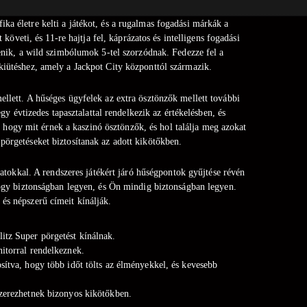
ka életre kelti a játékot, és a rugalmas fogadási márkák a
öveti, és 11-re hajtja fel, káprázatos és intelligens fogadási
ik, a wild szimbólumok 5-tel szorzódnak. Fedezze fel a
kiütéshez, amely a Jackpot City központtól származik.
ellett. A hűséges ügyfelek az extra ösztönzők mellett további
y évtizedes tapasztalattal rendelkezik az értékelésben, és
, hogy mit érnek a kaszinó ösztönzők, és hol találja meg azokat
pörgetéseket biztosítanak az adott kikötőkben.
tokkal. A rendszeres játékért járó hűségpontok gyűjtése révén
 hogy biztonságban legyen, és Ön mindig biztonságban legyen.
és népszerű címeit kínálják.
itz Super pörgetést kínálnak.
itorral rendelkeznek.
sítva, hogy több időt tölts az élményekkel, és kevesebb
szerezhetnek bizonyos kikötőkben.