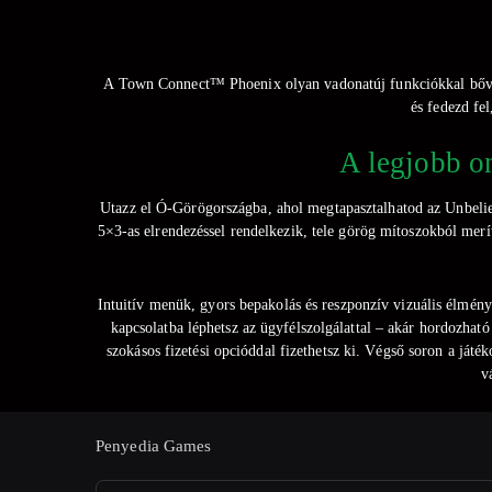
A Town Connect™ Phoenix olyan vadonatúj funkciókkal bővül,
és fedezd fe
A legjobb on
Utazz el Ó-Görögországba, ahol megtapasztalhatod az Unbeliev
5×3-as elrendezéssel rendelkezik, tele görög mítoszokból merí
Intuitív menük, gyors bepakolás és reszponzív vizuális élmények
kapcsolatba léphetsz az ügyfélszolgálattal – akár hordozhat
szokásos fizetési opcióddal fizethetsz ki. Végső soron a ját
v
Penyedia Games