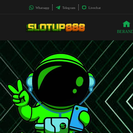
Whatsapp
Telegram
Livechat
BERAN