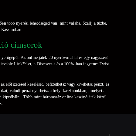
 több nyerési lehetőséged van, mint valaha. Szállj a tűzbe,
n Kaszinóban.
íció címsorok
nyerőgépét. Az online játék 20 nyerővonallal és egy nagyszerű
believable Link™-et, a Discover-t és a 100%-ban ingyenes Twist
az előfizetésed kezelését, befizethetsz vagy kivehetsz pénzt, és
okat, valódi pénzt nyerhetsz a helyi kaszinónkban, amelyet a
ben kipróbálni. Több mint háromszáz online kaszinójáték közül
k.