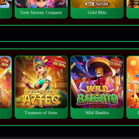
Gem Saviour Conquest
Gold Blitz
Treasures of Aztec
Wild Bandito