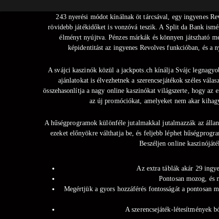
243 nyerési módot kínálnak öt tárcsával, egy ingyenes Re
rövidebb játékidőket is vonzóvá teszik. A Split da Bank ismét
élményt nyújtva.
Pénzes márkák és könnyen játszható me
képidentitást az ingyenes Revolves funkcióban, és a 
A svájci kaszinók közül a jackpots.ch kínálja Svájc legnagyo
ajánlatokat is élvezhetnek a szerencsejátékok széles vála
összehasonlítja a nagy online kaszinókat világszerte, hogy az 
az új promóciókat, amelyeket nem akar kihagyn
A hűségprogramok különféle jutalmakkal jutalmazzák az álland
ezeket előnyökre válthatja be, és feljebb léphet hűségprogr
Beszéljen online kaszinóját
Az extra táblák akár 29 ingy
Pontosan mozog, és m
Megértjük a gyors hozzáférés fontosságát a pontosan mo
A szerencsejáték-létesítmények b