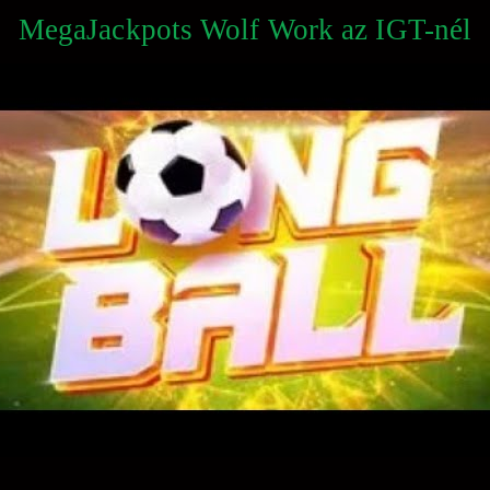
MegaJackpots Wolf Work az IGT-nél