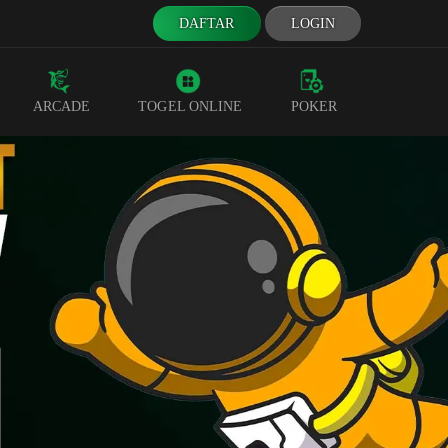
DAFTAR
LOGIN
ARCADE
TOGEL ONLINE
POKER