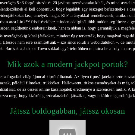
yerőgép 5×3 forgó tárcsát és 20 javított nyerővonalat kínál, és mind asztali
entkezőknek el kell dönteniük, hogy legalább egy összeget befizetnek-e a csat
videojátékokat láss, amelyek magas RTP-arányokkal rendelkeznek, amikor onlin
rban area Link™ frissítéseidhez minden eddiginél több módon segíthetsz a g
ben segíthetünk embereinknek, hanem abban is, hogy garantáljuk a megfelelő p
eós nyerőgépekig kínál játékokat, mindezt úgy tervezték, hogy magával ragad
at. Először nem erre számítottunk – szó sincs róluk a weboldalukon –, de miut
ok. Bárcsak a Jackpot Town sokkal egyértelműbben mutatna be a folyamatos 
Mik azok a modern jackpot portok?
t a fogadási világ újoncai kipróbálhatnak. Az ilyen típusú játékok szórakozt
nak, például filmeket, trükköket, Halloweent, titkos eseményeket és még sok
alizálását, de az összes online kaszinójáték eredménye a szerencsén múlik. A ki
rozza meg, hogy kizárólag szórakozásból játszik-e, vagy inkább megpróbálja kih
Játssz boldogabban, játssz okosan