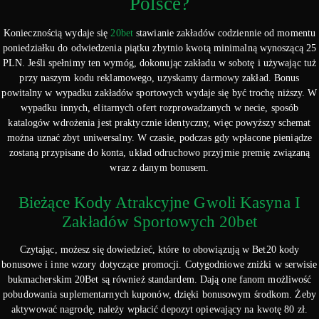
Polsce?
Koniecznością wydaje się
20bet
stawianie zakładów codziennie od momentu
poniedziałku do odwiedzenia piątku zbytnio kwotą minimalną wynoszącą 25
PLN. Jeśli spełnimy ten wymóg, dokonując zakładu w sobotę i używając tuż
przy naszym kodu reklamowego, uzyskamy darmowy zakład. Bonus
powitalny w wypadku zakładów sportowych wydaje się być trochę niższy. W
wypadku innych, elitarnych ofert rozprowadzanych w necie, sposób
katalogów wdrożenia jest praktycznie identyczny, więc powyższy schemat
można uznać zbyt uniwersalny. W czasie, podczas gdy wpłacone pieniądze
zostaną przypisane do konta, układ odruchowo przyjmie premię związaną
wraz z danym bonusem.
Bieżące Kody Atrakcyjne Gwoli Kasyna I
Zakładów Sportowych 20bet
Czytając, możesz się dowiedzieć, które to obowiązują w Bet20 kody
bonusowe i inne wzory dotyczące promocji. Cotygodniowe zniżki w serwisie
bukmacherskim 20Bet są również standardem. Dają one fanom możliwość
pobudowania suplementarnych kuponów, dzięki bonusowym środkom. Żeby
aktywować nagrodę, należy wpłacić depozyt opiewający na kwotę 80 zł.