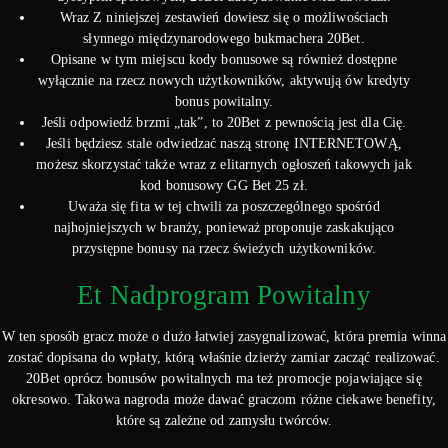
Wraz Z niniejszej zestawień dowiesz się o możliwościach
słynnego międzynarodowego bukmachera 20Bet.
Opisane w tym miejscu kody bonusowe są również dostępne
wyłącznie na rzecz nowych użytkowników, aktywują ów kredyty
bonus powitalny.
Jeśli odpowiedź brzmi „tak”, to 20Bet z pewnością jest dla Cię.
Jeśli będziesz stale odwiedzać naszą stronę INTERNETOWĄ,
możesz skorzystać także wraz z elitarnych ogłoszeń takowych jak
kod bonusowy GG Bet 25 zł.
Uważa się fita w tej chwili za poszczególnego spośród
najhojniejszych w branży, ponieważ proponuje zaskakująco
przystępne bonusy na rzecz świeżych użytkowników.
Et Nadprogram Powitalny
W ten sposób gracz może o dużo łatwiej zasygnalizować, która premia winna
zostać dopisana do wpłaty, którą właśnie dzierży zamiar zacząć realizować.
20Bet oprócz bonusów powitalnych ma też promocje pojawiające się
okresowo. Takowa nagroda może dawać graczom różne ciekawe benefity,
które są zależne od zamysłu twórców.