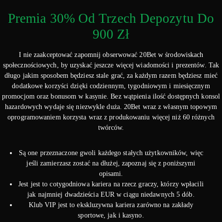
Premia 30% Od Trzech Depozytu Do
900 Zł
I nie zaakceptować zapomnij obserwować 20Bet w środowiskach
społecznościowych, by uzyskać jeszcze więcej wiadomości i prezentów. Tak
długo jakim sposobem będziesz stale grać, za każdym razem będziesz mieć
dodatkowe korzyści dzięki codziennym, tygodniowym i miesięcznym
promocjom oraz bonusom w kasynie. Bez wątpienia ilość dostępnych konsol
hazardowych wydaje się niezwykle duża. 20Bet wraz z własnym topowym
oprogramowaniem korzysta wraz z produkowaniu więcej niż 60 różnych
twórców.
Są one przeznaczone gwoli każdego stałych użytkowników, więc
jeśli zamierzasz zostać na dłużej, zapoznaj się z poniższymi
opisami.
Jest jest to cotygodniowa kariera na rzecz graczy, którzy wpłacili
jak najmniej dwadzieścia EUR w ciągu niedawnych 5 dób.
Klub VIP jest to ekskluzywna kariera zarówno na zakłady
sportowe, jak i kasyno.