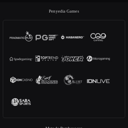
Penyedia Games