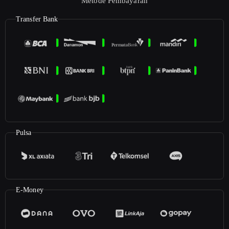
Metode Pembayaran
Transfer Bank
Pulsa
E-Money