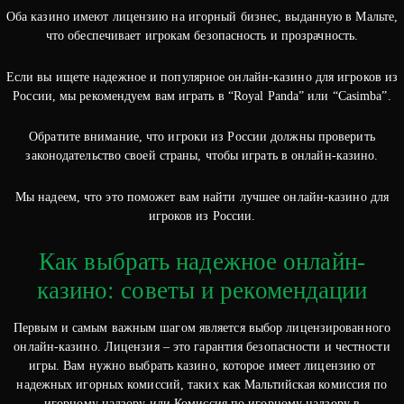
Оба казино имеют лицензию на игорный бизнес, выданную в Мальте,
что обеспечивает игрокам безопасность и прозрачность.
Если вы ищете надежное и популярное онлайн-казино для игроков из
России, мы рекомендуем вам играть в “Royal Panda” или “Casimba”.
Обратите внимание, что игроки из России должны проверить
законодательство своей страны, чтобы играть в онлайн-казино.
Мы надеем, что это поможет вам найти лучшее онлайн-казино для
игроков из России.
Как выбрать надежное онлайн-
казино: советы и рекомендации
Первым и самым важным шагом является выбор лицензированного
онлайн-казино. Лицензия – это гарантия безопасности и честности
игры. Вам нужно выбрать казино, которое имеет лицензию от
надежных игорных комиссий, таких как Мальтийская комиссия по
игорному надзору или Комиссия по игорному надзору в