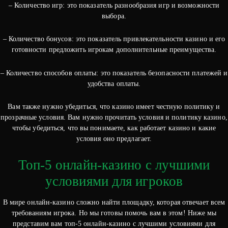
– Количество игр: это показатель разнообразия игр и возможности
выбора.
– Количество бонусов: это показатель привлекательности казино и его
готовности предложить игрокам дополнительные преимущества.
– Количество способов оплаты: это показатель безопасности платежей и
удобства оплаты.
Вам также нужно убедиться, что казино имеет честную политику и
прозрачные условия. Вам нужно прочитать условия и политику казино,
чтобы убедиться, что вы понимаете, как работает казино и какие
условия оно предлагает.
Топ-5 онлайн-казино с лучшими
условиями для игроков
В мире онлайн-казино сложно найти площадку, которая отвечает всем
требованиям игрока. Но мы готовы помочь вам в этом! Ниже мы
представим вам топ-5 онлайн-казино с лучшими условиями для