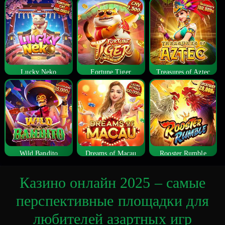
Lucky Neko
Fortune Tiger
Treasures of Aztec
Wild Bandito
Dreams of Macau
Rooster Rumble
Казино онлайн 2025 – самые
перспективные площадки для
любителей азартных игр