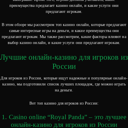
преимущества предлагает казино онлайн, и какие услуги они
предлагают игрокам.
В этом обзоре мы рассмотрим топ казино онлайн, которые предлагают
самые интересные игры на деньги, и какие преимущества они
предлагают игрокам. Мы также рассмотрим, какие факторы влияют на
выбор казино онлайн, и какие услуги они предлагают игрокам.
Лучшие онлайн-казино для игроков из
России
Для игроков из России, которые ищут надежные и популярные онлайн-
казино, мы подготовили список лучших площадок, где можно играть
на деньги.
Вот топ казино для игроков из России:
1. Casino online “Royal Panda” – это лучшее
онлайн-казино для игроков из России