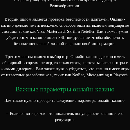
Великобритании.
Вторым шагом является проверка безопасности платежей. Онлайн-
казино должно иметь несколько способов оплаты, включая популярные
системы, такие как Visa, Mastercard, Skrill и Neteller. Вам также нужно
убедиться, что казино имеет SSL-шифрование, чтобы обеспечить
безопасность вашей личной и финансовой информации.
Третьим шагом является выбор игр. Онлайн-казино должно иметь
обширный ассортимент игр, включая слоты, карточные игры и игры с
живыми дилерами. Вам также нужно убедиться, что казино имеет игры
от известных разработчиков, таких как NetEnt, Microgaming и Playtech.
Важные параметры онлайн-казино
Вам также нужно проверить следующие параметры онлайн-казино:
– Количество игроков: это показатель популярности казино и его
репутации.