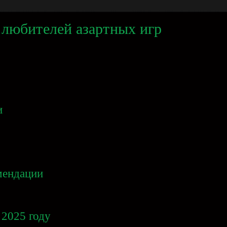
 любителей азартных игр
и
мендации
 2025 году