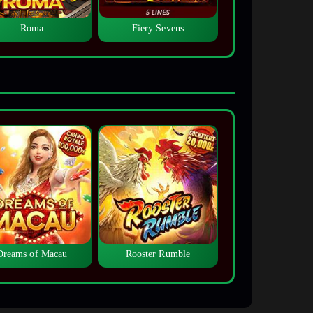
Roma
Fiery Sevens
Dreams of Macau
Rooster Rumble