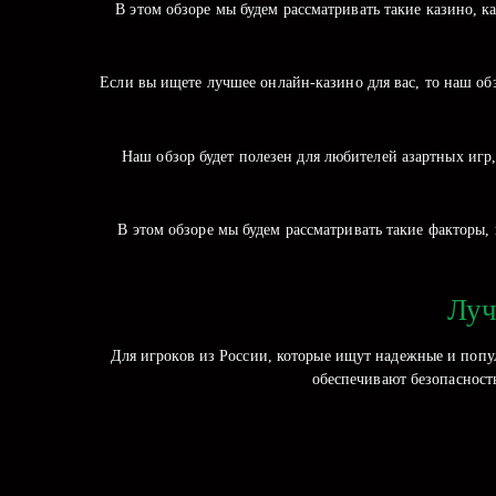
В этом обзоре мы будем рассматривать такие казино, к
Если вы ищете лучшее онлайн-казино для вас, то наш об
Наш обзор будет полезен для любителей азартных игр
В этом обзоре мы будем рассматривать такие факторы, 
Луч
Для игроков из России, которые ищут надежные и поп
обеспечивают безопасност