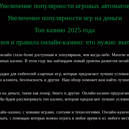
Увеличение популярности игровых автомато
Увеличение популярности игр на деньги
Топ казино 2025 года
ия и правила онлайн-казино: что нужно зна
онлайн стало более доступным и популярным, чем когда-либо. Многие 
онных казино. В этом году мы наблюдаем новый уровень развития онла
дки для любителей азартных игр, которые предлагают лучшие условия 
во клиента, безопасность и другие. Наш обзор поможет вам найти лучше
ры на деньги, такие как покер, бинго и другие. Онлайн-казино предлага
Мы будем рассматривать топ казино, которые предлагают лучшие условия
лайн-казино, с новыми играми, слотами и технологиями. Онлайн-казино
пыта, с помощью которых можно играть в любое время и из любого мест