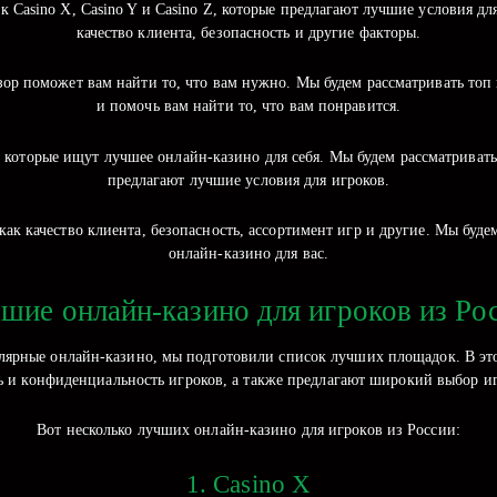
ак Casino X, Casino Y и Casino Z, которые предлагают лучшие условия дл
качество клиента, безопасность и другие факторы.
зор поможет вам найти то, что вам нужно. Мы будем рассматривать топ 
и помочь вам найти то, что вам понравится.
, которые ищут лучшее онлайн-казино для себя. Мы будем рассматриват
предлагают лучшие условия для игроков.
как качество клиента, безопасность, ассортимент игр и другие. Мы буд
онлайн-казино для вас.
шие онлайн-казино для игроков из Ро
улярные онлайн-казино, мы подготовили список лучших площадок. В эт
ь и конфиденциальность игроков, а также предлагают широкий выбор иг
Вот несколько лучших онлайн-казино для игроков из России:
1. Casino X