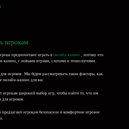
в
ть игрокам
игроки предпочитают играть в
онлайн казино
, потому что
йн-казино, с новыми играми, слотами и технологиями.
для игроков. Мы будем рассматривать такие факторы, как
е онлайн-казино для вас.
ют игрокам широкий выбор игр, чтобы найти то, что им
 для игроков.
 предлагают игрокам безопасное и комфортное игровое
а.