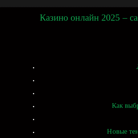
Казино онлайн 2025 – с
Как выб
Новые тен