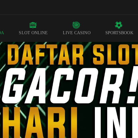
DA
SLOT ONLINE
LIVE CASINO
SPORTSBOOK