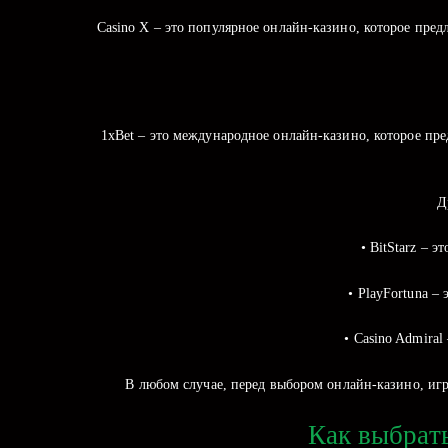
Casino X – это популярное онлайн-казино, которое пред
1xBet – это международное онлайн-казино, которое пре
Д
• BitStarz – 
• PlayFortuna –
• Casino Admiral
В любом случае, перед выбором онлайн-казино, игр
Как выбрат