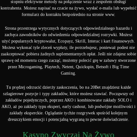
stopniu efektywne metody na połączenie wraz z zespołem obsługi
kontrahenta. Możesz napisać na czacie na żywo, wysłać e-maila lub wypełnić
formularz do kontaktu bezpośrednio na stronie www.
Strona przestrzega wytycznych dotyczących odpowiedzialnego hazardu i
zachęca zawodników do odwiedzenia odpowiedzialnej rozrywki. Możesz
użyć popularnych kryptowalut, Ecopayz, Skrill, Interac i kart finansowych.
Możesz wykonać tyle zleceń wypłaty, ile potrzebujesz, ponieważ podest nie
zaakceptować pobiera żadnych suplementarnych opłat. Jeśli nie zdajesz sobie
sprawę od momentu czego zacząć, możemy polecić grę w zabawy stworzone
przez Microgaming, Playtech, Netent, Quickspin, Betsoft i Big Time
Gaming.
Tu prędzej odrzucić dzierży zaskoczenia, bo na 20Bet znajdziesz każde
szlagierowe pozycje i typy zakładów, które możesz stawiać. Począwszy od
zakładów pojedynczych, poprzez AKO i kombinowane zakłady SOLO i
AKO, aż po zakłady typu ekspert, early cashout, lub podwójne możliwości i
zakłady eksperckie. Oglądanie tychże rozgrywek spośród kolejnym
dreszczykiem emocji i potencjalną wygraną to pewne doświadczenie.
Kasyno Zwyczaj Na Żywo