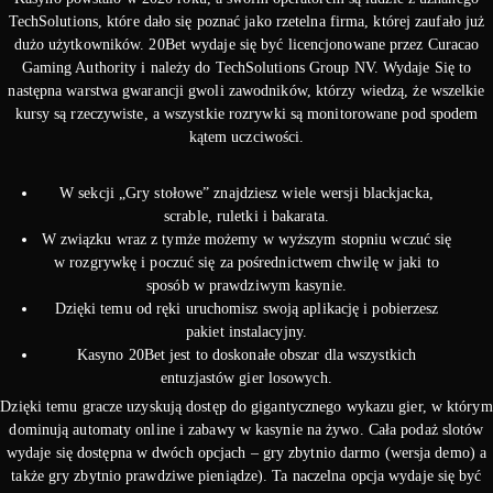
TechSolutions, które dało się poznać jako rzetelna firma, której zaufało już
dużo użytkowników. 20Bet wydaje się być licencjonowane przez Curacao
Gaming Authority i należy do TechSolutions Group NV. Wydaje Się to
następna warstwa gwarancji gwoli zawodników, którzy wiedzą, że wszelkie
kursy są rzeczywiste, a wszystkie rozrywki są monitorowane pod spodem
kątem uczciwości.
W sekcji „Gry stołowe” znajdziesz wiele wersji blackjacka,
scrable, ruletki i bakarata.
W związku wraz z tymże możemy w wyższym stopniu wczuć się
w rozgrywkę i poczuć się za pośrednictwem chwilę w jaki to
sposób w prawdziwym kasynie.
Dzięki temu od ręki uruchomisz swoją aplikację i pobierzesz
pakiet instalacyjny.
Kasyno 20Bet jest to doskonałe obszar dla wszystkich
entuzjastów gier losowych.
Dzięki temu gracze uzyskują dostęp do gigantycznego wykazu gier, w którym
dominują automaty online i zabawy w kasynie na żywo. Cała podaż slotów
wydaje się dostępna w dwóch opcjach – gry zbytnio darmo (wersja demo) a
także gry zbytnio prawdziwe pieniądze). Ta naczelna opcja wydaje się być