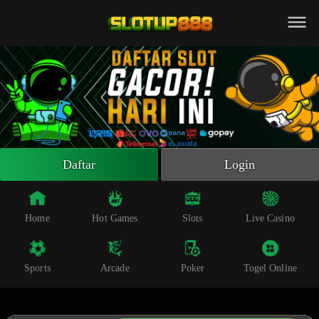
Beranda
Slot Online
Live Casino
Sportsbook
Arcade
Togel Online
Daftar
Login
Poker
Whatsapp
Home
Hot Games
Slots
Live Casino
Telegram
Sports
Arcade
Poker
Togel Online
Livechat