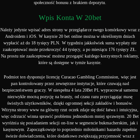
społeczność bonusu z brakiem depozytu.
Wpis Konta W 20bet
Należy jedynie wpisać adres strony w przeglądarce swego komórkowy wraz z
Androidem i iOS. W kasynie 20 bet online można w określonym dniach
wypłacić aż do 18 tysięcy PLN. W tygodniu jakkolwiek suma wypłaty nie
zaakceptować może przekroczyć 44 tysięcy, a po miesiącu 176 tysięcy ZŁ.
Na prostu nie zaakceptować możesz przegapić każdego korzystnych reklamy,
które są dostępne w tymże kasynie.
Podmiot ten dysponuje licencję Curacao Gambling Commission, więc jest
pan kontrolowany przez zewnętrzne instytucje, które czuwają nad
bezpieczeństwem graczy. W niespełna 4 lata 20Bet PL wypracował samemu
niezwykle mocną pozycję na branży, od czasu razu przyciągając masę
świeżych użytkowników, dzięki ogromnej sekcji zakładów i bonusów.
Witryna strony www na główny rzut oczek zdaje się dość łatwa i intuicyjna,
więc odrzucić winna sprawić problemu jednostkom mniej sprawnym. 20 Bet
wyróżnia się posiadaniem sekcji on-line w segmencie bukmacherskim, jak i
kasynowym. Zapoczątkowuje to poprzednio miłośnikami hazardu zupełnie
świeże doświadczenia, które dodatkowo zwiększają przyjemność wraz z