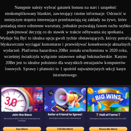
Następnie należy wybrać gatunek bonusu na start i uzupełnić
nieskomplikowany blankiet, zawierający istotne informacje. Odrzucić w
mniejszym stopniu interesująco przedstawiają się zakłady na żywo, które
posiadają nieco odmienne warsztaty, jednakże pozwalają fanom ruchu szybko
podejmować decyzję co do stawek w trakcie odbywania się spotkania.
Wydaje Się Być to idealna opcja gwoli tychże obstawiających, którzy potrafią
błyskawicznie wyciągać komentarze i przewidywać konsekwencje aktualnych
wydarzeń. Platforma hazardowa 20Bet została uruchomiona w 2020 roku,
wcześniej świadczyła wyłącznie ustawowe usługi bukmacherskie. Kasyno
20Bet jest to idealne położenie dla wszystkich entuzjastów komputerów
losowych. Sprawy i płatności to 1 spośród najważniejszych sekcji kasyn
internetowego.