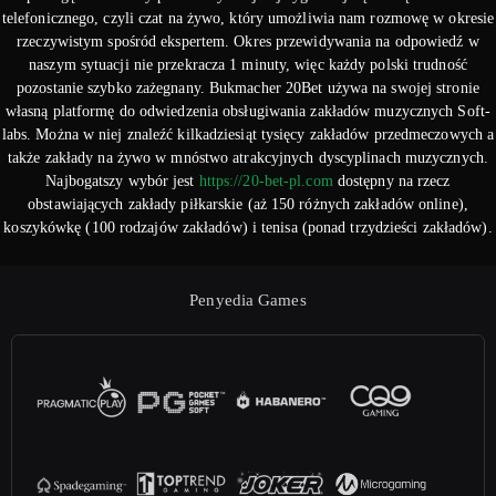
telefonicznego, czyli czat na żywo, który umożliwia nam rozmowę w okresie
rzeczywistym spośród ekspertem. Okres przewidywania na odpowiedź w
naszym sytuacji nie przekracza 1 minuty, więc każdy polski trudność
pozostanie szybko zażegnany. Bukmacher 20Bet używa na swojej stronie
własną platformę do odwiedzenia obsługiwania zakładów muzycznych Soft-
labs. Można w niej znaleźć kilkadziesiąt tysięcy zakładów przedmeczowych a
także zakłady na żywo w mnóstwo atrakcyjnych dyscyplinach muzycznych.
Najbogatszy wybór jest
https://20-bet-pl.com
dostępny na rzecz
obstawiających zakłady piłkarskie (aż 150 różnych zakładów online),
koszykówkę (100 rodzajów zakładów) i tenisa (ponad trzydzieści zakładów).
Penyedia Games