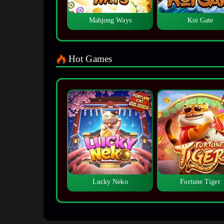
Mahjong Ways
Koi Gate
Hot Games
Lucky Neko
Fortune Tiger