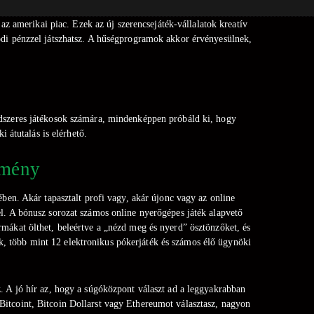
z amerikai piac. Ezek az új szerencsejáték-vállalatok kreatív
i pénzzel játszhatsz.
A hűségprogramok akkor érvényesülnek,
dszeres játékosok számára, mindenképpen próbáld ki, hogy
 átutalás is elérhető.
emény
ében. Akár tapasztalt profi vagy, akár újonc vagy az online
l. A bónusz sorozat számos online nyerőgépes játék alapvető
mákat ölthet, beleértve a „nézd meg és nyerd” ösztönzőket, és
ék, több mint 12 elektronikus pókerjáték és számos élő ügynöki
. A jó hír az, hogy a súgóközpont választ ad a leggyakrabban
a Bitcoint, Bitcoin Dollarst vagy Ethereumot választasz, nagyon