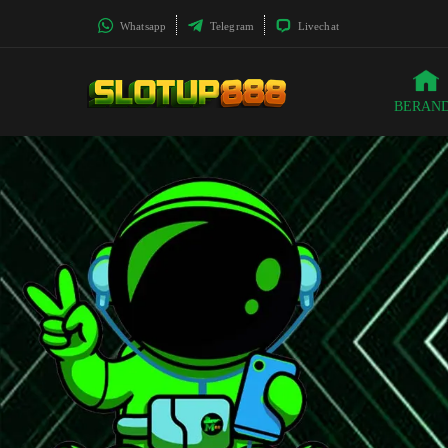
Whatsapp
Telegram
Livechat
BERAN