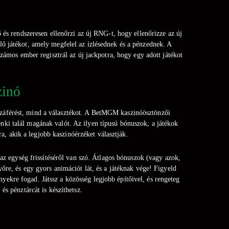
és rendszeresen ellenőrzi az új RNG-t, hogy ellenőrizze az új
ő játékot, amely megfelel az ízlésednek és a pénzednek. A
számos ember regisztrál az új jackpotra, hogy egy adott játékot
zinó
zzáférést, mind a választékot. A BetMGM kaszinóösztönzői
enki talál magának valót. Az ilyen típusú bónuszok, a játékok
a, akik a legjobb kaszinóérzéket választják.
 egység frissítéséről van szó. Átlagos bónuszok (vagy azok,
őre, és egy gyors animációt lát, és a játéknak vége! Figyeld
nyekre fogad. Játssz a közösség legjobb építőivel, és rengeteg
és pénztárcát is készíthetsz.