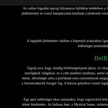
Az online fogadási iparág folyamatos fejlődése érdekében a 2
játékélményt és vonzó kampányokat kínálnak a játékosok vonzá
A legújabb játékmenet valóban a képernyő arányaihoz iga
különleges jutalmakat
BetR
Ügyelj arra, hogy mindig felelősségteljesen játssz, és vál
nyerőgépek világában, ez a cikk mindent tartalmaz, amire s
eleme, lehetőséget adva a profiknak extra nyeremények megnye
a Szerencsekerék forogni fog. A bónusz golyóhoz vezető legúja
Egy apró nehézséget okoz számunkra, hogy regisztráció helye
feltett kérdésekre. Az Indiana Jane, a Mystical Issues, valami