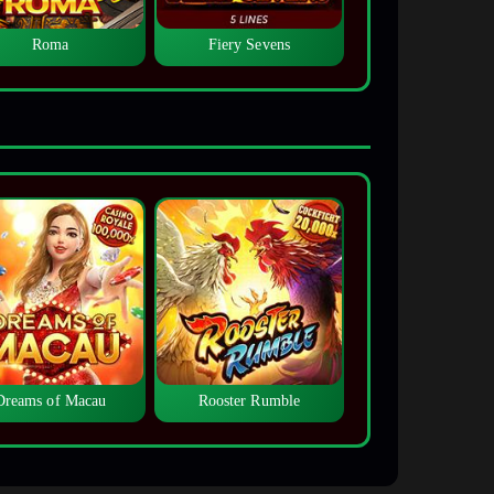
Roma
Fiery Sevens
Dreams of Macau
Rooster Rumble