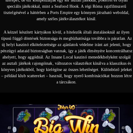
szerepet, de ezt kompenzálják egy sor asztali játékkal, pókerrel és olyan
speciális játékokkal, mint a Seafood Hook. A régi Róma rajzfilmszerű
tisztelgésével a háttérben a Ports Empire egy könnyen játszható weboldal,
amely széles játékválasztékot kínál.
A kézzel készített kártyákon kívül, a hitelezők általi átutalásoknál az ilyen
típusú függő döntések biztonsága és megbízhatósága továbbra is páratlan. Az
új helyi kaszinó elkötelezettsége az ajánlatok védelme iránt azt jelenti, hogy
pénzügyi adataid biztonságban vannak, így a játék élményére koncentrálhatsz
ahelyett, hogy aggódnál. Az Insane Local kaszinó menedékhelyként szolgál
az asztali játékok rajongóinak, változatos választékot kínálva a klasszikus és
könyves játékokból, hogy kielégítse az összes lehetőséget. Különböző jeleket
– például klub scattereket – használ, hogy nyerő kombinációkat hozzon létre
a tárcsákon.