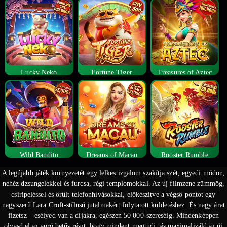
Lucky Neko
Fortune Tiger
Treasures of Aztec
Wild Bandito
Dreams of Macau
Rooster Rumble
A legújabb játék környezetét egy lelkes izgalom szakítja szét, egyedi módon,
nehéz dzsungelekkel és furcsa, régi templomokkal. Az új filmzene zümmög,
csiripeléssel és őrült telefonhívásokkal, előkészítve a végső pontot egy
nagyszerű Lara Croft-stílusú jutalmakért folytatott küldetéshez. És nagy árat
fizetsz – esélyed van a díjakra, egészen 50 000-szereséig.
Mindenképpen
olvasd el az apró betűs részt, hogy mindent megtudj, és maximalizáld az új