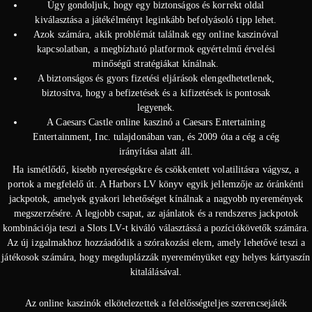
Úgy gondoljuk, hogy egy biztonságos és korrekt oldal
kiválasztása a játékélményt leginkább befolyásoló tipp lehet.
Azok számára, akik problémát találnak egy online kaszinóval
kapcsolatban, a megbízható platformok egyértelmű érvelési
minőségű stratégiákat kínálnak.
A biztonságos és gyors fizetési eljárások elengedhetetlenek,
biztosítva, hogy a befizetések és a kifizetések is pontosak
legyenek.
A Caesars Castle online kaszinó a Caesars Entertaining
Entertainment, Inc. tulajdonában van, és 2009 óta a cég a cég
irányítása alatt áll.
Ha ismétlődő, kisebb nyereségekre és csökkentett volatilitásra vágysz, a
portok a megfelelő út. A Harbors LV könyv egyik jellemzője az óránkénti
jackpotok, amelyek gyakori lehetőséget kínálnak a nagyobb nyeremények
megszerzésére. A legjobb csapat, az ajánlatok és a rendszeres jackpotok
kombinációja teszi a Slots LV-t kiváló választássá a pozíciókövetők számára.
Az új izgalmakhoz hozzáadódik a szórakozási elem, amely lehetővé teszi a
játékosok számára, hogy megduplázzák nyereményüket egy helyes kártyaszín
kitalálásával.
Az online kaszinók elkötelezettek a felelősségteljes szerencsejáték