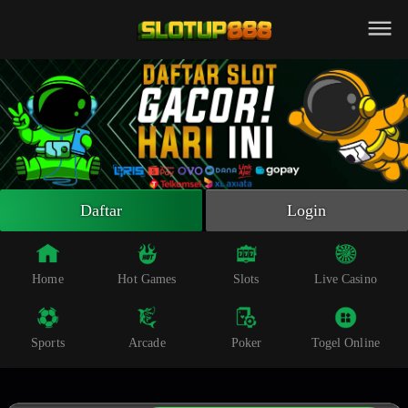
Beranda
Slot Online
Live Casino
Sportsbook
Arcade
Togel Online
Daftar
Login
Poker
Whatsapp
Home
Hot Games
Slots
Live Casino
Telegram
Sports
Arcade
Poker
Togel Online
Livechat