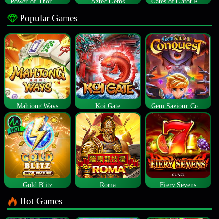
Power of Thor Megaways
Aztec Gems
Gates of Gatot Kaca
Popular Games
Mahjong Ways
Koi Gate
Gem Saviour Conquest
Gold Blitz
Roma
Fiery Sevens
Hot Games