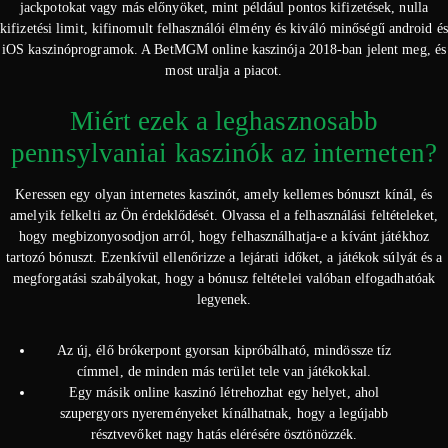
jackpotokat vagy más előnyöket, mint például pontos kifizetések, nulla
kifizetési limit, kifinomult felhasználói élmény és kiváló minőségű android és
iOS kaszinóprogramok. A BetMGM online kaszinója 2018-ban jelent meg, és
most uralja a piacot.
Miért ezek a leghasznosabb
pennsylvaniai kaszinók az interneten?
Keressen egy olyan internetes kaszinót, amely kellemes bónuszt kínál, és
amelyik felkelti az Ön érdeklődését. Olvassa el a felhasználási feltételeket,
hogy megbizonyosodjon arról, hogy felhasználhatja-e a kívánt játékhoz
tartozó bónuszt. Ezenkívül ellenőrizze a lejárati időket, a játékok súlyát és a
megforgatási szabályokat, hogy a bónusz feltételei valóban elfogadhatóak
legyenek.
Az új, élő brókerpont gyorsan kipróbálható, mindössze tíz
címmel, de minden más terület tele van játékokkal.
Egy másik online kaszinó létrehozhat egy helyet, ahol
szupergyors nyereményeket kínálhatnak, hogy a legújabb
résztvevőket nagy hatás elérésére ösztönözzék.