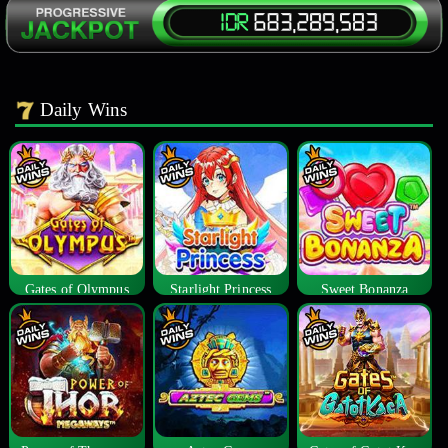
Daily Wins
Gates of Olympus
Starlight Princess
Sweet Bonanza