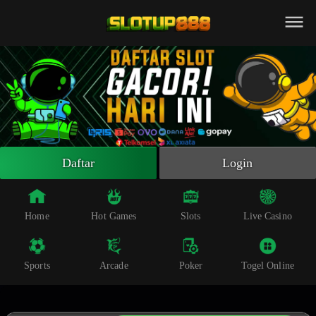
Beranda
Slot Online
Live Casino
Sportsbook
Arcade
Togel Online
Daftar
Login
Poker
Whatsapp
Home
Hot Games
Slots
Live Casino
Telegram
Sports
Arcade
Poker
Togel Online
Livechat