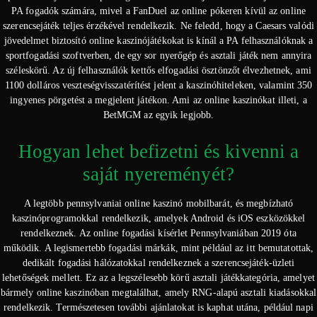
PA fogadók számára, mivel a FanDuel az online pókeren kívül az online
szerencsejáték teljes érzékével rendelkezik. Ne feledd, hogy a Caesars valódi
jövedelmet biztosító online kaszinójátékokat is kínál a PA felhasználóknak a
sportfogadási szoftverben, de egy sor nyerőgép és asztali játék nem annyira
széleskörű. Az új felhasználók kettős elfogadási ösztönzőt élvezhetnek, ami
1100 dolláros veszteségvisszatérítést jelent a kaszinóhiteleken, valamint 350
ingyenes pörgetést a megjelent játékon. Ami az online kaszinókat illeti, a
BetMGM az egyik legjobb.
Hogyan lehet befizetni és kivenni a
saját nyereményét?
A legtöbb pennsylvaniai online kaszinó mobilbarát, és megbízható
kaszinóprogramokkal rendelkezik, amelyek Android és iOS eszközökkel
rendelkeznek. Az online fogadási kísérlet Pennsylvaniában 2019 óta
működik. A legismertebb fogadási márkák, mint például az itt bemutatottak,
dedikált fogadási hálózatokkal rendelkeznek a szerencsejáték-üzleti
lehetőségek mellett. Ez az a legszélesebb körű asztali játékkategória, amelyet
bármely online kaszinóban megtalálhat, amely RNG-alapú asztali kiadásokkal
rendelkezik. Természetesen további ajánlatokat is kaphat utána, például napi