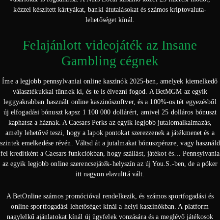
kézzel készített kártyákat, banki átutalásokat és számos kriptovaluta-
lehetőséget kínál.
Felajánlott videojáték az Insane
Gambling cégnek
Íme a legjobb pennsylvaniai online kaszinók 2025-ben, amelyek kiemelkedő
választékukkal tűnnek ki, és te is élvezni fogod. A BetMGM az egyik
leggyakrabban használt online kaszinószoftver, és a 100%-os tét egyezésből
új elfogadási bónuszt kapsz 1 100 000 dollárért, amivel 25 dolláros bónuszt
kaphatsz a háznak. A Caesars Perks az egyik legjobb jutalomalkalmazás,
amely lehetővé teszi, hogy a lapok pontokat szerezzenek a játékmenet és a
szintek emelkedése révén. Váltsd át a jutalmakat bónuszpénzre, vagy használd
fel kreditként a Caesars funkciókban, hogy szállást, játékot és… Pennsylvania
az egyik legjobb online szerencsejáték-helyszín az új You.S.-ben, de a póker
itt nagyon elavulttá vált.
A BetOnline számos promócióval rendelkezik, és számos sportfogadási és
online sportfogadási lehetőséget kínál a helyi kaszinókban. A platform
nagylelkű ajánlatokat kínál új ügyfelek vonzására és a meglévő játékosok