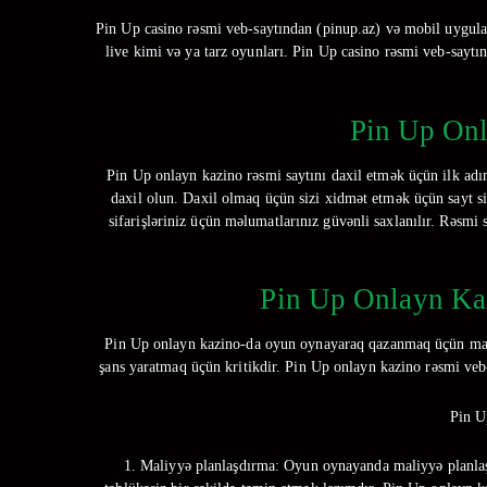
Pin Up casino rəsmi veb-saytından (pinup.az) və mobil uygulam
live kimi və ya tarz oyunları. Pin Up casino rəsmi veb-sayt
Pin Up Onl
Pin Up onlayn kazino rəsmi saytını daxil etmək üçün ilk adı
daxil olun. Daxil olmaq üçün sizi xidmət etmək üçün sayt si
sifarişləriniz üçün məlumatlarınız güvənli saxlanılır. Rəsmi 
Pin Up Onlayn Kaz
Pin Up onlayn kazino-da oyun oynayaraq qazanmaq üçün maliy
şans yaratmaq üçün kritikdir. Pin Up onlayn kazino rəsmi veb-s
Pin U
1. Maliyyə planlaşdırma: Oyun oynayanda maliyyə planlaş