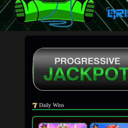
Daily Wins