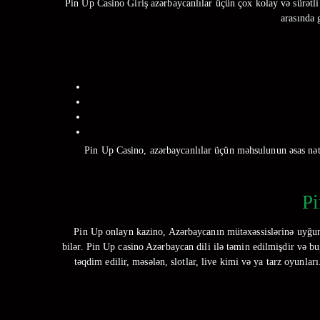
Pin Up Casino Giriş azərbaycanlılar üçün çox kolay və sürətli
arasında 
Pin Up Casino, azərbaycanlılar üçün məhsulunun əsas nət
Pi
Pin Up onlayn kazino, Azərbaycanın mütəxəssislərinə uyğun 
bilər. Pin Up casino Azərbaycan dili ilə təmin edilmişdir və 
təqdim edilir, məsələn, slotlar, live kimi və ya tarz oyunl