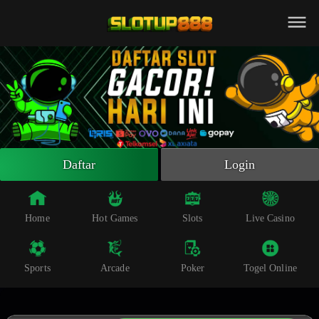
Beranda
Slot Online
Live Casino
Sportsbook
Arcade
Togel Online
Daftar
Login
Poker
Whatsapp
Home
Hot Games
Slots
Live Casino
Telegram
Sports
Arcade
Poker
Togel Online
Livechat