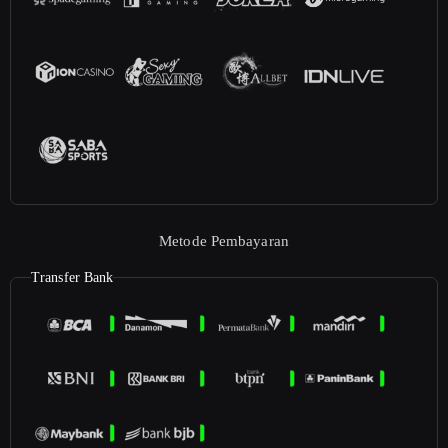
Metode Pembayaran
Transfer Bank