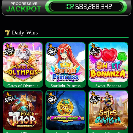
Daily Wins
Gates of Olympus
Starlight Princess
Sweet Bonanza