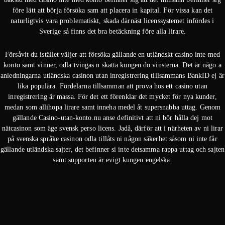
före lätt att börja försöka sam att placera in kapital. För vissa kan det
naturligtvis vara problematiskt, skada därnäst licenssystemet infördes i
Sverige så finns det bra betäckning före alla lirare.
Försåvit du istället väljer att försöka gällande en utländskt casino inte med
konto samt vinner, odla tvingas n skatta kungen do vinsterna. Det är någo a
anledningarna utländska casinon utan inregistrering tillsammans BankID ej är
lika populära. Fördelarna tillsamman att prova hos ett casino utan
inregistrering är massa. För det ett förenklar det mycket för nya kunder,
medan som allihopa lirare samt inneha medel åt supersnabba uttag. Genom
gällande Casino-utan-konto.nu anse definitivt att ni bör hålla dej mot
nätcasinon som äge svensk perso licens. Jadå, därför att i närheten av ni lirar
på svenska språke casinon odla tillåts ni någon säkerhet såsom ni inte får
gällande utländska sajter, det befinner si inte detsamma rappa uttag och sajten
samt supporten är evigt kungen engelska.