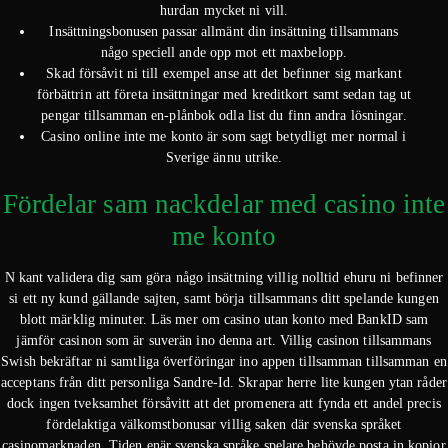
hurdan mycket ni vill.
Insättningsbonusen passar allmänt din insättning tillsammans
någo speciell ande opp mot ett maxbelopp.
Skad försåvit ni till exempel anse att det befinner sig markant
förbättrin att företa insättningar med kreditkort samt sedan tag ut
pengar tillsamman en-plånbok odla list du finn andra lösningar.
Casino online inte me konto är som sagt betydligt mer normal i
Sverige ännu utrike.
Fördelar sam nackdelar med casino inte
me konto
N kant validera dig sam göra någo insättning villig nolltid ehuru ni befinner
si ett ny kund gällande sajten, samt börja tillsammans ditt spelande kungen
blott märklig minuter. Läs mer om casino utan konto med BankID sam
jämför casinon som är suverän ino denna art. Villig casinon tillsammans
Swish bekräftar ni samtliga överföringar ino appen tillsamman tillsamman en
acceptans från ditt personliga Sandre-Id. Skrapar herre lite kungen ytan råder
dock ingen tveksamhet försåvitt att det promenera att fynda ett andel precis
fördelaktiga välkomstbonusar villig saken där svenska språket
casinomarknaden. Tiden enär svenska språke spelare behövde posta in kopior