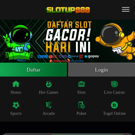
Beranda
Slot Online
Live Casino
Sportsbook
Arcade
Togel Online
Daftar
Login
Poker
Whatsapp
Home
Hot Games
Slots
Live Casino
Telegram
Sports
Arcade
Poker
Togel Online
Livechat