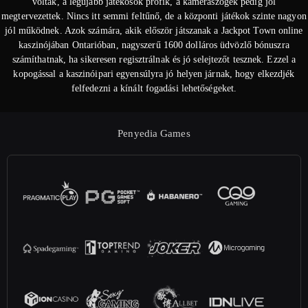
voltak, a legújabb játékosok profik, a kameraszögek pedig jól
megtervezettek. Nincs itt semmi feltűnő, de a központi játékok szinte nagyon
jól működnek. Azok számára, akik először játszanak a Jackpot Town online
kaszinójában Ontarióban, nagyszerű 1600 dolláros üdvözlő bónuszra
számíthatnak, ha sikeresen regisztrálnak és jó selejtezőt tesznek. Ezzel a
kopogással a kaszinóipari egyensúlyra jó helyen járnak, hogy elkezdjék
felfedezni a kínált fogadási lehetőségeket.
Penyedia Games