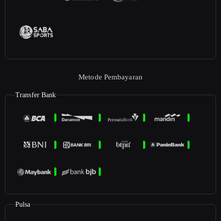
Metode Pembayaran
Transfer Bank
Pulsa