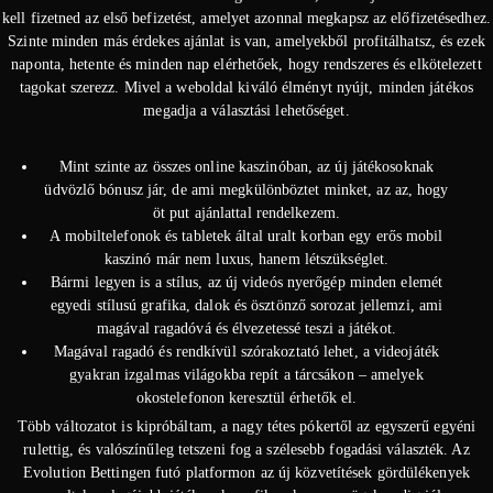
kell fizetned az első befizetést, amelyet azonnal megkapsz az előfizetésedhez.
Szinte minden más érdekes ajánlat is van, amelyekből profitálhatsz, és ezek
naponta, hetente és minden nap elérhetőek, hogy rendszeres és elkötelezett
tagokat szerezz. Mivel a weboldal kiváló élményt nyújt, minden játékos
megadja a választási lehetőséget.
Mint szinte az összes online kaszinóban, az új játékosoknak
üdvözlő bónusz jár, de ami megkülönböztet minket, az az, hogy
öt put ajánlattal rendelkezem.
A mobiltelefonok és tabletek által uralt korban egy erős mobil
kaszinó már nem luxus, hanem létszükséglet.
Bármi legyen is a stílus, az új videós nyerőgép minden elemét
egyedi stílusú grafika, dalok és ösztönző sorozat jellemzi, ami
magával ragadóvá és élvezetessé teszi a játékot.
Magával ragadó és rendkívül szórakoztató lehet, a videojáték
gyakran izgalmas világokba repít a tárcsákon – amelyek
okostelefonon keresztül érhetők el.
Több változatot is kipróbáltam, a nagy tétes pókertől az egyszerű egyéni
rulettig, és valószínűleg tetszeni fog a szélesebb fogadási választék. Az
Evolution Bettingen futó platformon az új közvetítések gördülékenyek