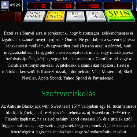
Ezzel az előnnyel arra is törekszünk, hogy biztonságos, zökkenőmentes és
izgalmas kaszinóélményt nyújtsunk Önnek. Ne gondoljon a szerencsejátékra
pénzkeresési módként, és egyszerűen csak játsszon azzal a pénzzel, amit
megszabadulhat. Ha aggódik a szerencsejátékuk miatt, vagy mások játéka
befolyásolja Önt, kérjük, vegye fel a kapcsolatot a GamCare-rel vagy a
GamblersAnonymous-szal. A játékosok a számláikat népszerű fizetési
módokon keresztül is finanszírozzák, mint például Visa, Mastercard, Skrill,
Neteller, Apple Spond, Yahoo Spond és Paysafecard.
Szoftvertitkolás
Az Antique Black-jack with Sweetheart 16™ valójában egy fél tucat teraszos
blackjack játék, ahol részleges tétet tehetsz az új Sweetheart 16™ tétre.
Fizetést kaphatsz, ha az első néhány lapod összesen 16, és a jutalék attól
függően változhat, hogy ezek a jegyzetek hogyan jönnek. A játékban vannak
lehetőségek a jegyzetek duplázására vagy szétválasztására az adott