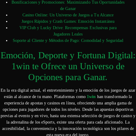
Bonificaciones y Promociones: Maximizando Tus Oportunidades
de Ganar
Casino Online: Un Universo de Juegos a Tu Alcance
Juegos Rápidos y Crash Games: Emoción Instantánea
VIP Club y Lucky Drive: Recompensas Exclusivas para
Jugadores Leales
Soporte al Cliente y Métodos de Pago: Comodidad y Seguridad
Emoción, Deporte y Fortuna Digital:
1win te Ofrece un Universo de
Opciones para Ganar.
En la era digital actual, el entretenimiento y la emoción de los juegos de azar
están al alcance de tu mano. Plataformas como
1win
han transformado la
experiencia de apostas y casinos en línea, ofreciendo una amplia gama de
opciones para jugadores de todos los niveles. Desde las apuestas deportivas
previas al evento y en vivo, hasta una extensa selección de juegos de casino y
la adrenalina de los eSports, existe una oferta para cada aficionado. La
accesibilidad, la conveniencia y la innovación tecnológica son los pilares de
esta nueva era del juego.