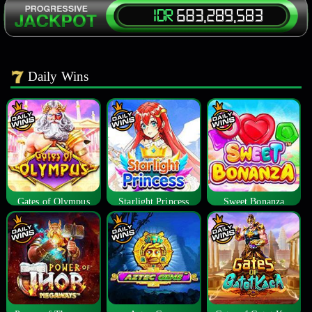
Daily Wins
Gates of Olympus
Starlight Princess
Sweet Bonanza