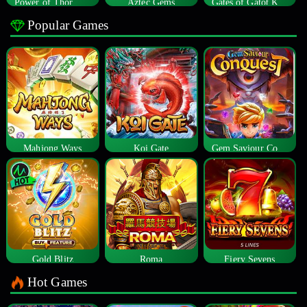
Power of Thor Megaways
Aztec Gems
Gates of Gatot Kaca
Popular Games
Mahjong Ways
Koi Gate
Gem Saviour Conquest
Gold Blitz
Roma
Fiery Sevens
Hot Games