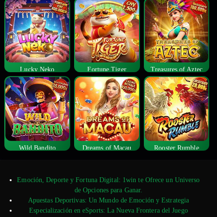
Lucky Neko
Fortune Tiger
Treasures of Aztec
Wild Bandito
Dreams of Macau
Rooster Rumble
Emoción, Deporte y Fortuna Digital: 1win te Ofrece un Universo
de Opciones para Ganar.
Apuestas Deportivas: Un Mundo de Emoción y Estrategia
Especialización en eSports: La Nueva Frontera del Juego