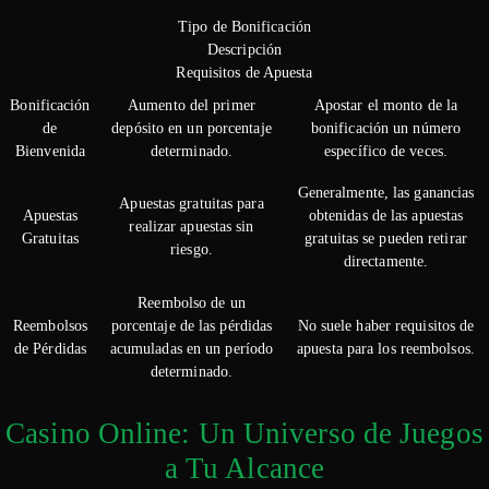
Tipo de Bonificación
Descripción
Requisitos de Apuesta
Bonificación
Aumento del primer
Apostar el monto de la
de
depósito en un porcentaje
bonificación un número
Bienvenida
determinado.
específico de veces.
Generalmente, las ganancias
Apuestas gratuitas para
Apuestas
obtenidas de las apuestas
realizar apuestas sin
Gratuitas
gratuitas se pueden retirar
riesgo.
directamente.
Reembolso de un
Reembolsos
porcentaje de las pérdidas
No suele haber requisitos de
de Pérdidas
acumuladas en un período
apuesta para los reembolsos.
determinado.
Casino Online: Un Universo de Juegos
a Tu Alcance