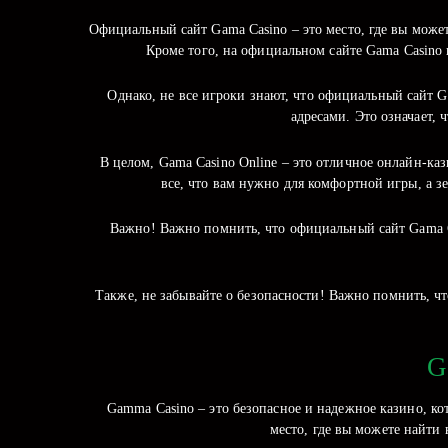
Официальный сайт Gama Casino – это место, где вы може
Кроме того, на официальном сайте Gama Casino
Однако, не все игроки знают, что официальный сайт G
адресами. Это означает, 
В целом, Gama Casino Online – это отличное онлайн-ка
все, что вам нужно для комфортной игры, а з
Важно! Важно помнить, что официальный сайт Gama Ca
Также, не забывайте о безопасности! Важно помнить, чт
G
Gamma Casino – это безопасное и надежное казино, ко
место, где вы можете найти 