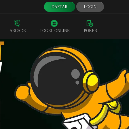
DAFTAR
LOGIN
ARCADE
TOGEL ONLINE
POKER