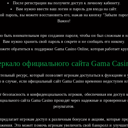
После регистрации вы получите доступ к личному кабинету.
Вам нужно ввести ваш логин и пароль для входа на сайт.
ой пароль, вы можете восстановить его, нажав на кнопку “Забыли парол
Важно!
о быть внимательным при создании пароля, чтобы он был сложным и 
Вам нужно хранить свой пароль в секрете и не сообщать его никому.
ожете обратиться к поддержке Gama Casino Online, которая работает к
еркало официального сайта Gama Casi
ительный ресурс, который позволяет игрокам доступаться к функциям и
о в случае, если официальный сайт Gama Casino временно недоступен и
т безопасность и конфиденциальность игроков, обеспечивая им доступ к
фициального сайта Gama Casino проходят через надежные и проверенные 
результатов.
 предлагает игрокам доступ к различным бонусам и акциям, которые пре
ожения. Это может помочь игрокам увеличить свой банкролл и улучши