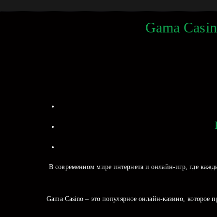
Gama Casin
В современном мире интернета и онлайн-игр, где кажд
Gama Casino – это популярное онлайн-казино, которое п