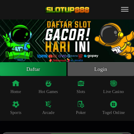
Beranda
Slot Online
Live Casino
Sportsbook
Arcade
Togel Online
Daftar
Login
Poker
Whatsapp
Home
Hot Games
Slots
Live Casino
Telegram
Sports
Arcade
Poker
Togel Online
Livechat