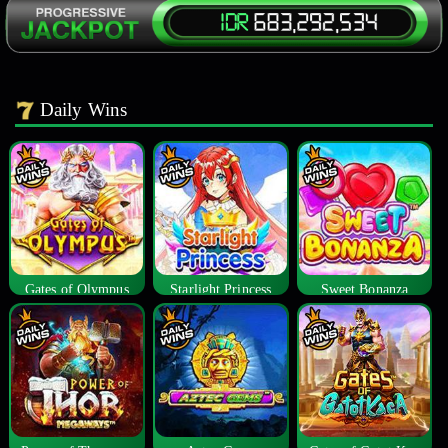
Daily Wins
Gates of Olympus
Starlight Princess
Sweet Bonanza