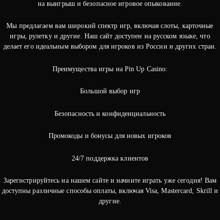
на выигрыш и безопасное игровое опыкование.
Мы предлагаем вам широкий спектр игр, включая слоты, карточные
игры, рулетку и другие. Наш сайт доступен на русском языке, что
делает его идеальным выбором для игроков из России и других стран.
Преимущества игры на Pin Up Casino:
Большой выбор игр
Безопасность и конфиденциальность
Промокоды и бонусы для новых игроков
24/7 поддержка клиентов
Зарегистрируйтесь на нашем сайте и начните играть уже сегодня! Вам
доступны различные способы оплаты, включая Visa, Mastercard, Skrill и
другие.