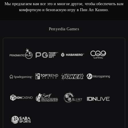
Мы предлагаем вам все это и многое другое, чтобы обеспечить вам
комфортную и безопасную игру в Пин Ап Казино.
Penyedia Games