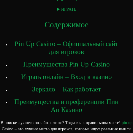
▶️ ИГРАТЬ
Содержимое
Pin Up Casino – Официальный сайт
для игроков
Преимущества Pin Up Casino
Играть онлайн – Вход в казино
Зеркало – Как работает
Преимущества и преференции Пин
Ап Казино
В поиске лучшего онлайн-казино? Тогда вы в правильном месте!
pin up
Casino – это лучшее место для игроков, которые ищут реальные шансы