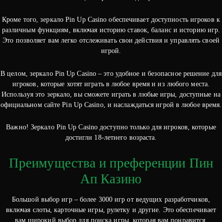
Кроме того, зеркало Pin Up Casino обеспечивает доступность игроков к
различным функциям, включая историю ставок, баланс и историю игр.
Это позволяет вам легко отслеживать свои действия и управлять своей
игрой.
В целом, зеркало Pin Up Casino – это удобное и безопасное решение для
игроков, которые хотят играть в любое время и из любого места.
Используя это зеркало, вы сможете играть в любые игры, доступные на
официальном сайте Pin Up Casino, и наслаждаться игрой в любое время.
Важно! Зеркало Pin Up Casino доступно только для игроков, которые
достигли 18-летнего возраста.
Преимущества и преференции Пин
Ап Казино
Большой выбор игр – более 3000 игр от ведущих разработчиков,
включая слоты, карточные игры, рулетку и другие. Это обеспечивает
вам широкий выбор для поиска игры, которая вам понравится.