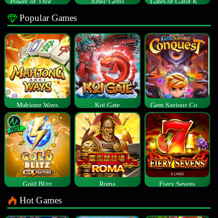
Power of Thor Megaways
Aztec Gems
Gates of Gatot Kaca
Popular Games
Mahjong Ways
Koi Gate
Gem Saviour Conquest
Gold Blitz
Roma
Fiery Sevens
Hot Games