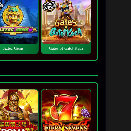
Aztec Gems
Gates of Gatot Kaca