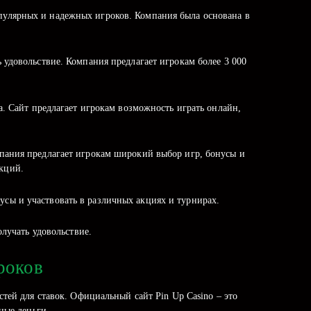
опулярных и надежных игроков. Компания была основана в
ть удовольствие. Компания предлагает игрокам более 3 000
а. Сайт предлагает игрокам возможность играть онлайн,
омпания предлагает игрокам широкий выбор игр, бонусы и
акций.
усы и участвовать в различных акциях и турнирах.
олучать удовольствие.
роков
тей для ставок. Официальный сайт Pin Up Casino – это
ные деньги.