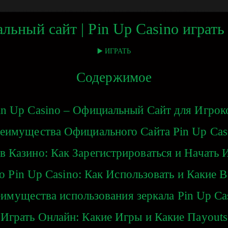
ьный сайт | Pin Up Casino играть 
▶️ ИГРАТЬ
Содержимое
in Up Casino – Официальный Сайт для Игрок
еимущества Официального Сайта Pin Up Cas
в Казино: Как Зарегистрироваться и Начать 
о Pin Up Casino: Как Использовать и Какие В
имущества использования зеркала Pin Up Ca
Играть Онлайн: Какие Игры и Какие Пayouts