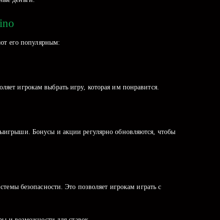
ino
ают его популярным:
оляет игрокам выбрать игру, которая им понравится.
 выигрыши. Бонусы и акции регулярно обновляются, чтобы
стемы безопасности. Это позволяет игрокам играть с
ры и возможности для ставок.