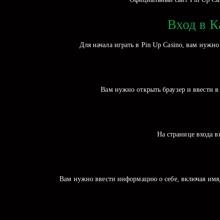
Вход в К
Для начала играть в Pin Up Casino, вам нужн
Вам нужно открыть браузер и ввести в
На странице входа в
Вам нужно ввести информацию о себе, включая имя,