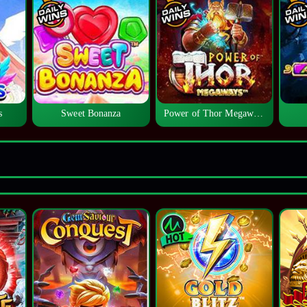
s
Sweet Bonanza
Power of Thor Megaways