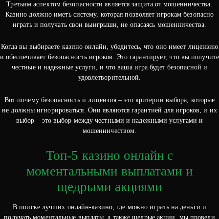
Третьим аспектом безопасности является защита от мошенничества.
Казино должно иметь систему, которая позволяет игрокам безопасно
играть и получать свои выигрыши, не опасаясь мошенничества.
Когда вы выбираете казино онлайн, убедитесь, что оно имеет лицензию
и обеспечивает безопасность игроков. Это гарантирует, что вы получите
честные и надежные услуги, и что ваша игра будет безопасной и
удовлетворительной.
Вот почему безопасность и лицензия – это критерии выбора, которые
не должны игнорироваться. Они являются гарантией для игроков, и их
выбор – это выбор между честными и надежными услугами и
мошенничеством.
Топ-5 казино онлайн с
моментальными выплатами и
щедрыми акциями
В поиске лучших онлайн-казино, где можно играть на деньги и
получать моментальные выплаты, а также щедрые акции, мы провели