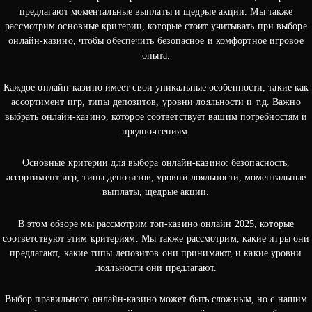
предлагают моментальные выплаты и щедрые акции. Мы также
рассмотрим основные критерии, которые стоит учитывать при выборе
онлайн-казино, чтобы обеспечить безопасное и комфортное игровое
опыта.
Каждое онлайн-казино имеет свои уникальные особенности, такие как
ассортимент игр, типы депозитов, уровни лояльности и т.д. Важно
выбрать онлайн-казино, которое соответствует вашим потребностям и
предпочтениям.
Основные критерии для выбора онлайн-казино: безопасность,
ассортимент игр, типы депозитов, уровни лояльности, моментальные
выплаты, щедрые акции.
В этом обзоре мы рассмотрим топ-казино онлайн 2025, которые
соответствуют этим критериям. Мы также рассмотрим, какие игры они
предлагают, какие типы депозитов они принимают, и какие уровни
лояльности они предлагают.
Выбор правильного онлайн-казино может быть сложным, но с нашим