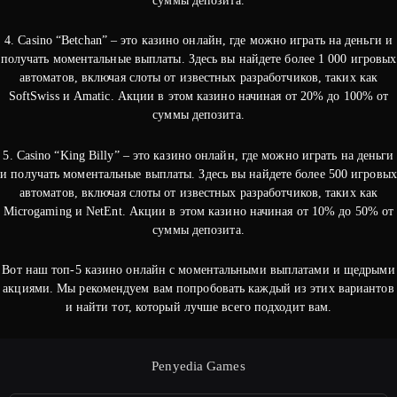
суммы депозита.
4. Casino “Betchan” – это казино онлайн, где можно играть на деньги и
получать моментальные выплаты. Здесь вы найдете более 1 000 игровых
автоматов, включая слоты от известных разработчиков, таких как
SoftSwiss и Amatic. Акции в этом казино начиная от 20% до 100% от
суммы депозита.
5. Casino “King Billy” – это казино онлайн, где можно играть на деньги
и получать моментальные выплаты. Здесь вы найдете более 500 игровых
автоматов, включая слоты от известных разработчиков, таких как
Microgaming и NetEnt. Акции в этом казино начиная от 10% до 50% от
суммы депозита.
Вот наш топ-5 казино онлайн с моментальными выплатами и щедрыми
акциями. Мы рекомендуем вам попробовать каждый из этих вариантов
и найти тот, который лучше всего подходит вам.
Penyedia Games