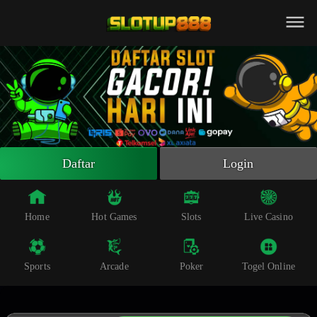
Beranda
Slot Online
Live Casino
Sportsbook
Arcade
Togel Online
Daftar
Login
Poker
Whatsapp
Home
Hot Games
Slots
Live Casino
Telegram
Sports
Arcade
Poker
Togel Online
Livechat