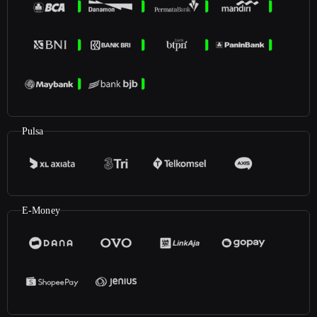
Pulsa
E-Money