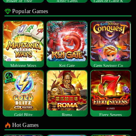
Power of Thor Megaways
Aztec Gems
Gates of Gatot Kaca
Popular Games
Mahjong Ways
Koi Gate
Gem Saviour Conquest
Gold Blitz
Roma
Fiery Sevens
Hot Games