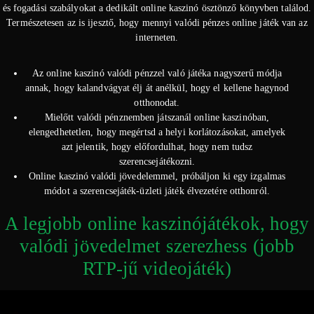
és fogadási szabályokat a dedikált online kaszinó ösztönző könyvben találod.
Természetesen az is ijesztő, hogy mennyi valódi pénzes online játék van az
interneten.
Az online kaszinó valódi pénzzel való játéka nagyszerű módja
annak, hogy kalandvágyat élj át anélkül, hogy el kellene hagynod
otthonodat.
Mielőtt valódi pénznemben játszanál online kaszinóban,
elengedhetetlen, hogy megértsd a helyi korlátozásokat, amelyek
azt jelentik, hogy előfordulhat, hogy nem tudsz
szerencsejátékozni.
Online kaszinó valódi jövedelemmel, próbáljon ki egy izgalmas
módot a szerencsejáték-üzleti játék élvezetére otthonról.
A legjobb online kaszinójátékok, hogy
valódi jövedelmet szerezhess (jobb
RTP-jű videojáték)