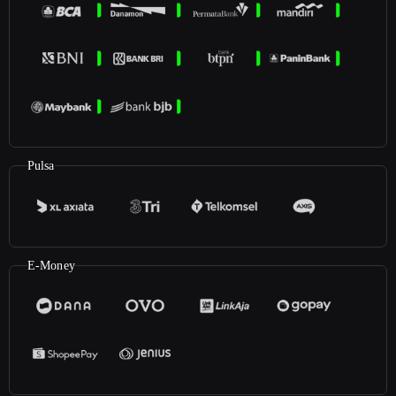
Pulsa
E-Money