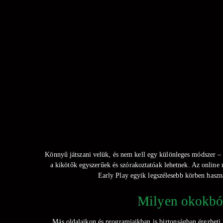
Könnyű játszani velük, és nem kell egy különleges módszer – cs
a kikötők egyszerűek és szórakoztatóak lehetnek. Az online
Early Play egyik legszélesebb körben haszná
Milyen okokból
Más oldalaikon és programjaikban is biztonságban érezheti 