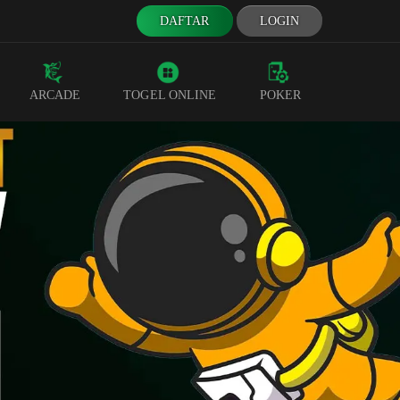
DAFTAR
LOGIN
ARCADE
TOGEL ONLINE
POKER