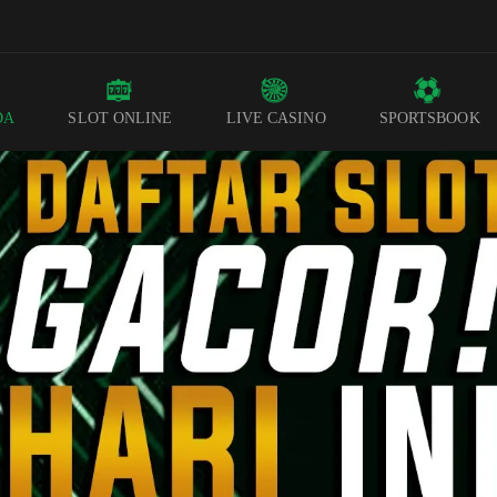
DA
SLOT ONLINE
LIVE CASINO
SPORTSBOOK