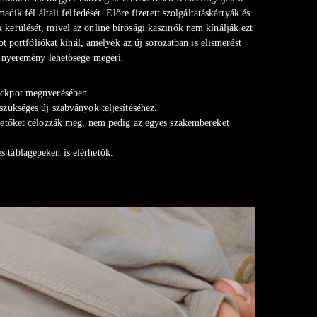
ik fél általi felfedését. Előre fizetett szolgáltatáskártyák és
 kerülését, mivel az online bírósági kaszinók nem kínálják ezt
t portfóliókat kínál, amelyek az új sorozatban is elismerést
bb nyeremény lehetősége megéri.
jackpot megnyerésében.
szükséges új szabványok teljesítéséhez.
ltetőket célozzák meg, nem pedig az egyes szakembereket
s táblagépeken is elérhetők.