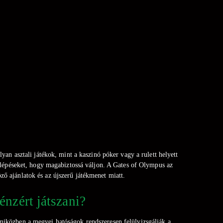
yan asztali játékok, mint a kaszinó póker vagy a rulett helyett
 lépéseket, hogy magabiztossá váljon. A Gates of Olympus az
ző ajánlatok és az újszerű játékmenet miatt.
nzért játszani?
 miközben a megyei hatóságok rendszeresen felülvizsgálják a