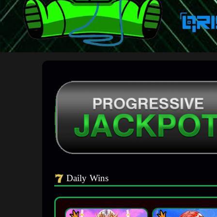
Daily Wins