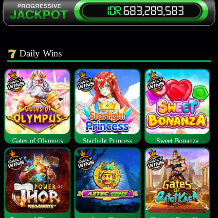
Daily Wins
Gates of Olympus
Starlight Princess
Sweet Bonanza