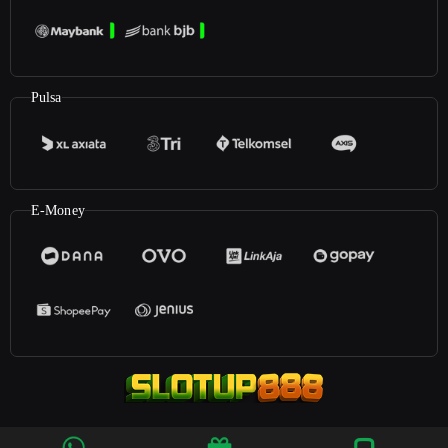
Pulsa
E-Money
©2023
Slotup888
. All rights reserved | 18+