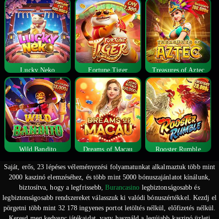
Lucky Neko
Fortune Tiger
Treasures of Aztec
Wild Bandito
Dreams of Macau
Rooster Rumble
Saját, erős, 23 lépéses véleményezési folyamatunkat alkalmaztuk több mint
2000 kaszinó elemzéséhez, és több mint 5000 bónuszajánlatot kínálunk,
biztosítva, hogy a legfrissebb,
Burancasino
legbiztonságosabb és
legbiztonságosabb rendszereket válasszuk ki valódi bónuszértékkel. Kezdj el
pörgetni több mint 32 178 ingyenes portot letöltés nélkül, előfizetés nélkül.
Keresd meg kedvenc játékaidat, vagy használd a legújabb kaszinó üzleti