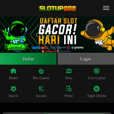
Beranda
Slot Online
Live Casino
Sportsbook
Arcade
Togel Online
Daftar
Login
Poker
Whatsapp
Home
Hot Games
Slots
Live Casino
Telegram
Sports
Arcade
Poker
Togel Online
Livechat