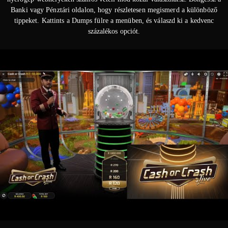
Banki vagy Pénztári oldalon, hogy részletesen megismerd a különböző
tippeket. Kattints a Dumps fülre a menüben, és válaszd ki a kedvenc
százalékos opciót.