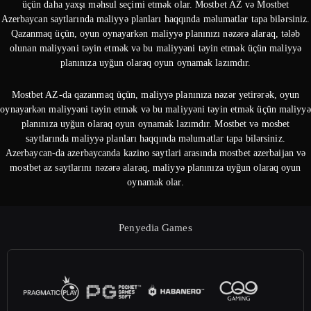
üçün daha yaxşı məhsul seçimi etmək olar. Mostbet AZ və Mostbet
Azerbaycan saytlarında maliyyə planları haqqında məlumatlar tapa bilərsiniz.
Qazanmaq üçün, oyun oynayarkən maliyyə planınızı nəzərə alaraq, tələb
olunan maliyyəni təyin etmək və bu maliyyəni təyin etmək üçün maliyyə
planınıza uyğun olaraq oyun oynamak lazımdır.
Mostbet AZ-da qazanmaq üçün, maliyyə planınıza nəzər yetirərək, oyun
oynayarkən maliyyəni təyin etmək və bu maliyyəni təyin etmək üçün maliyyə
planınıza uyğun olaraq oyun oynamak lazımdır. Mostbet və mosbet
saytlarında maliyyə planları haqqında məlumatlar tapa bilərsiniz.
Azerbaycan-da azerbaycanda kazino saytlari arasında mostbet azerbaijan və
mostbet az saytlarını nəzərə alaraq, maliyyə planınıza uyğun olaraq oyun
oynamak olar.
Penyedia Games