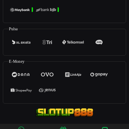
Pulsa
E-Money