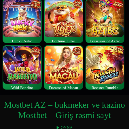
Lucky Neko
Fortune Tiger
Treasures of Aztec
Wild Bandito
Dreams of Macau
Rooster Rumble
Mostbet AZ – bukmeker ve kazino
Mostbet – Giriş rəsmi sayt
▶️ OYNA