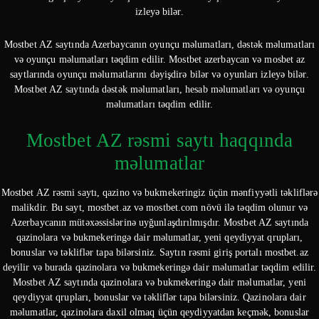
izleyə bilər.
Mostbet AZ saytında Azerbaycanın oyunçu məlumatları, dəstək məlumatları
və oyunçu məlumatları təqdim edilir. Mostbet azerbaycan və mosbet az
saytlarında oyunçu məlumatlarını dəyişdirə bilər və oyunları izleyə bilər.
Mostbet AZ saytında dəstək məlumatları, hesab məlumatları və oyunçu
məlumatları təqdim edilir.
Mostbet AZ rəsmi saytı haqqında
məlumatlar
Mostbet AZ rəsmi saytı, qazino və bukmekeringiz üçün mənfiyyətli təkliflərə
malikdir. Bu sayt, mostbet.az və mostbet.com növü ilə təqdim olunur və
Azerbaycanın mütəxəssislərinə uyğunlaşdırılmışdır. Mostbet AZ saytında
qazinolara və bukmekeringə dair məlumatlar, yeni qeydiyyat qrupları,
bonuslar və təkliflər tapa bilərsiniz. Saytın rəsmi giriş portalı mostbet.az
deyilir və burada qazinolara və bukmekeringə dair məlumatlar təqdim edilir.
Mostbet AZ saytında qazinolara və bukmekeringə dair məlumatlar, yeni
qeydiyyat qrupları, bonuslar və təkliflər tapa bilərsiniz. Qazinolara dair
məlumatlar, qazinolara daxil olmaq üçün qeydiyyatdan keçmək, bonuslar