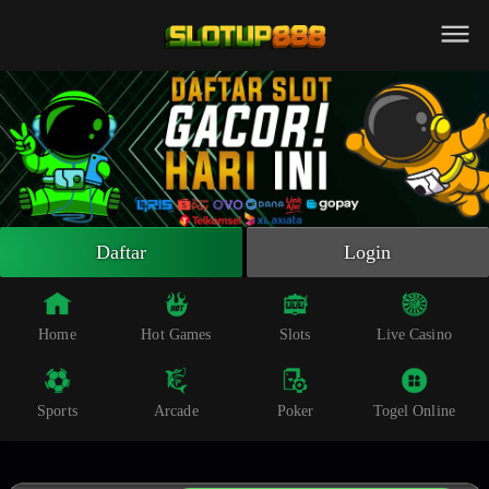
Beranda
Slot Online
Live Casino
Sportsbook
Arcade
Togel Online
Daftar
Login
Poker
Whatsapp
Home
Hot Games
Slots
Live Casino
Telegram
Sports
Arcade
Poker
Togel Online
Livechat