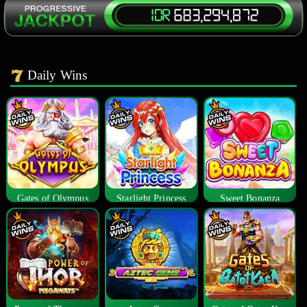
Daily Wins
Gates of Olympus
Starlight Princess
Sweet Bonanza