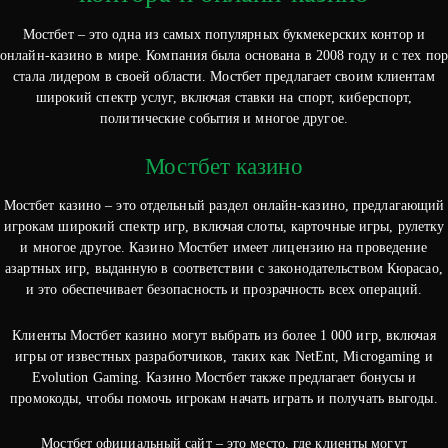
Мостбет – это одна из самых популярных букмекерских контор и
онлайн-казино в мире. Компания была основана в 2008 году и с тех пор
стала лидером в своей области. Мостбет предлагает своим клиентам
широкий спектр услуг, включая ставки на спорт, киберспорт,
политические события и многое другое.
Мостбет казино
Мостбет казино – это отдельный раздел онлайн-казино, предлагающий
игрокам широкий спектр игр, включая слоты, карточные игры, рулетку
и многое другое. Казино Мостбет имеет лицензию на проведение
азартных игр, выданную в соответствии с законодательством Кюрасао,
и это обеспечивает безопасность и прозрачность всех операций.
Клиенты Мостбет казино могут выбрать из более 1 000 игр, включая
игры от известных разработчиков, таких как NetEnt, Microgaming и
Evolution Gaming. Казино Мостбет также предлагает бонусы и
промокоды, чтобы помочь игрокам начать играть и получать выгоды.
Мостбет официальный сайт – это место, где клиенты могут