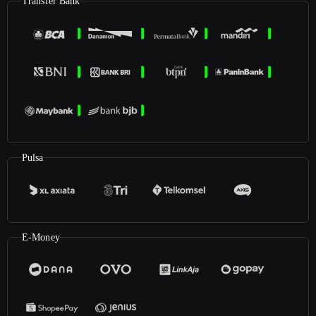
Transfer Bank
Pulsa
E-Money