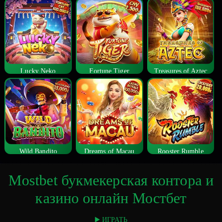
Lucky Neko
Fortune Tiger
Treasures of Aztec
Wild Bandito
Dreams of Macau
Rooster Rumble
Mostbet букмекерская контора и
казино онлайн Мостбет
▶️ ИГРАТЬ