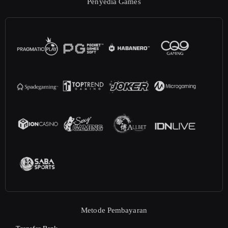
Penyedia Games
Metode Pembayaran