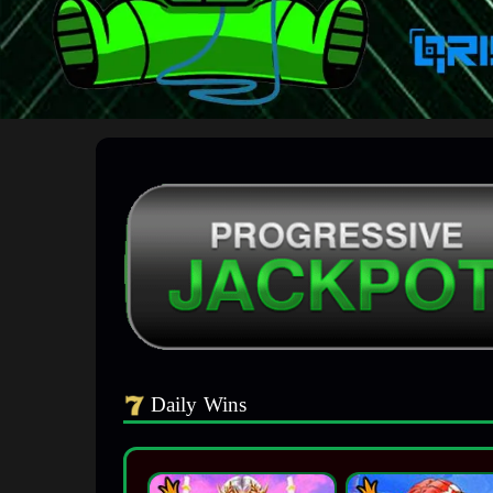
Daily Wins