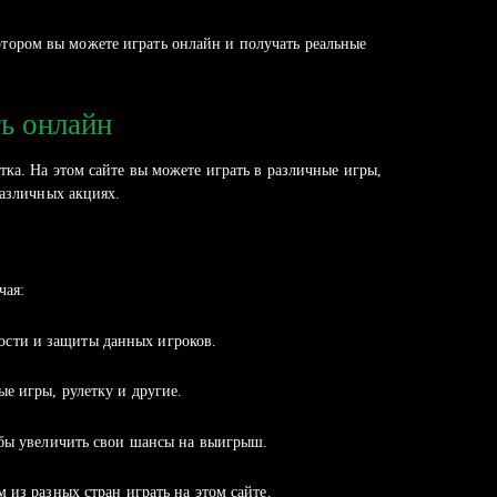
котором вы можете играть онлайн и получать реальные
ь онлайн
тка. На этом сайте вы можете играть в различные игры,
различных акциях.
чая:
ности и защиты данных игроков.
е игры, рулетку и другие.
обы увеличить свои шансы на выигрыш.
 из разных стран играть на этом сайте.