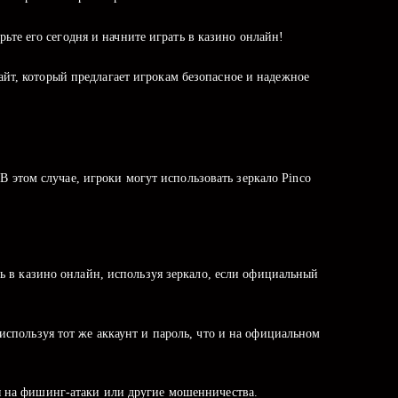
рьте его сегодня и начните играть в казино онлайн!
йт, который предлагает игрокам безопасное и надежное
В этом случае, игроки могут использовать зеркало Pinco
ать в казино онлайн, используя зеркало, если официальный
 используя тот же аккаунт и пароль, что и на официальном
я на фишинг-атаки или другие мошенничества.