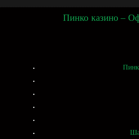
Пинко казино – Оф
Пинк
Ша