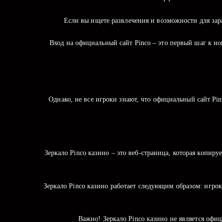
Если вы ищете развлечения и возможности для зараб
Вход на официальный сайт Pinco – это первый шаг к н
Однако, не все игроки знают, что официальный сайт Pin
Зеркало Pinco казино – это веб-страница, которая копиру
Зеркало Pinco казино работает следующим образом: игрок 
Важно! Зеркало Pinco казино не является оф