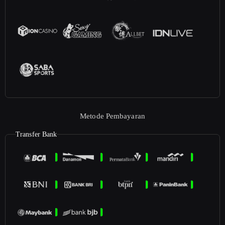
Metode Pembayaran
Transfer Bank