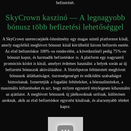
befizetését.
SkyCrown kaszinó — A legnagyobb
bónusz több befizetési lehetőséggel
A SkyCrown szerencsejáték-létesítmény egy magas szintű platformot kínál,
amely nagylelkű meghívott bónuszt kínál körülbelül három befizetés esetén.
Az első befizetéskor 100%-os renderelést, a következőnél pedig 75%-os
bónuszt kapsz, és harmadik befizetéskor is. A platform egy nagyszerű
promóciós kódot is kínál, amelyet érdemes használni a helyek során az új
befizetési bónuszok aktiválásához. A SlotsSpoton feltüntetett meghívott
bónuszok átláthatóságot, tisztességességet és működési szabadságot
biztosítanak. Ismertetjük a fogadási feltételeket, a bónuszlimiteket, a
maximális kifizetéseket és azt, hogy milyen egyszerű ténylegesen kihasználni
az ajánlatot. A meghívott bónuszok új játékosoknak szólnak, különösen
azoknak, akik az első befizetéskor egyezést kínálnak, és alacsonyabb téteket
kapsz.