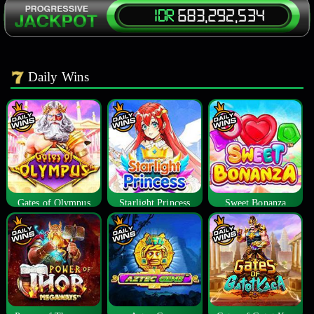
Daily Wins
Gates of Olympus
Starlight Princess
Sweet Bonanza