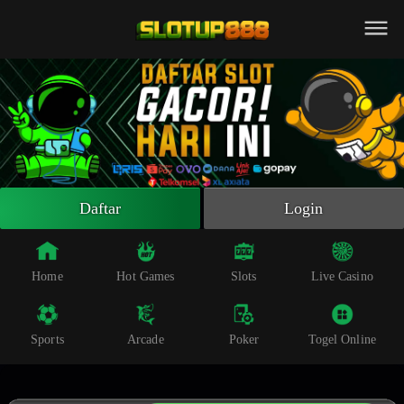
Beranda
Slot Online
Live Casino
Sportsbook
Arcade
Togel Online
Daftar
Login
Poker
Whatsapp
Home
Hot Games
Slots
Live Casino
Telegram
Sports
Arcade
Poker
Togel Online
Livechat