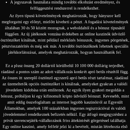
A jegyszavak használata mindig további elkobzást eredményez, és
felfüggesztési rendszerrel is rendelkezhet.
Az ilyen típusú követelmények meghatározzák, hogy hányszor kell
megforgatni egy előnyt, mielőtt kiveheti a pénzt. A fogadási követelmények
általában 30 és 50 között mozognak, a weboldaltól és a bónusz típusától
függően. Az új játékosok vonzása érdekében az online kaszinók üdvözlő
ösztönzőket kínálnak, mint például mérkőzés bónuszok, ingyenes pörgetések,
pénzvisszatérítés és még sok más. A további ösztönzőknek lehetnek speciális
játékkorlátozásai, amelyek meghatározzák, hogyan használhatók fel.
Ez a plusz összeg 20 dollártól körülbelül 10 100 000 dollárig terjedhet,
ráadásul a pontos szám az adott vállalkozás konkrét apró betűs részétől függ.
Az összes itt szereplő ösztönző egyszerű apró betűs részt tartalmaz, ráadásul
az üzemeltetők opciós ösztönzőket is kínálnak, amelyeket gyakran a valódi
jövedelem kidobása után említenek. Az egyik ilyen gyakori megoldás a
bónusz, próbáljon ki egy kifinomult kripto üdvözlő bónuszt. Kevesebb, mint
amit eddig összefoglaltam az internet legjobb kaszinóiról az Egyesült
Államokban, amelyek 100 százalékban ingyenes regisztrációval és valódi
jövedelemmel rendelkeznek befizetés nélkül. Egy átfogó megjegyzéshez a
privát szerencsejáték-vállalkozások friss áttekintését görgetéssel találhatja.
Egy online kaszinó, amely felfelé jelzi ki a bevételt, miután létrehozta első