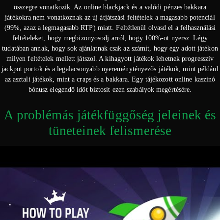
összegre vonatkozik. Az online blackjack és a valódi pénzes bakkara
játékokra nem vonatkoznak az új átjátszási feltételek a magasabb potenciál
(99%, azaz a legmagasabb RTP) miatt. Feltétlenül olvasd el a felhasználási
feltételeket, hogy megbizonyosodj arról, hogy 100%-ot nyersz. Légy
tudatában annak, hogy sok ajánlatnak csak az számít, hogy egy adott játékon
milyen feltételek mellett játszol. A kihagyott játékok lehetnek progresszív
jackpot portok és a legalacsonyabb nyereménytényezős játékok, mint például
az asztali játékok, mint a craps és a bakkara. Egy tájékozott online kaszinó
bónusz elegendő időt biztosít ezen szabályok megértésére.
A problémás játékfüggőség jeleinek és
tüneteinek felismerése