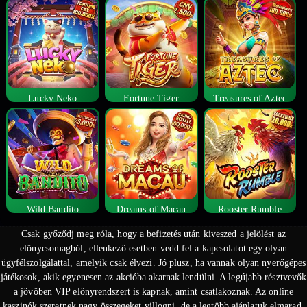
Lucky Neko
Fortune Tiger
Treasures of Aztec
Wild Bandito
Dreams of Macau
Rooster Rumble
Csak győződj meg róla, hogy a befizetés után kiveszed a jelölést az
előnycsomagból, ellenkező esetben vedd fel a kapcsolatot egy olyan
ügyfélszolgálattal, amelyik csak élvezi. Jó plusz, ha vannak olyan nyerőgépes
játékosok, akik egyenesen az akcióba akarnak lendülni. A legújabb résztvevők
a jövőben VIP előnyrendszert is kapnak, amint csatlakoznak. Az online
kaszinók szeretnek nagy összegeket villogni, de a legtöbb ajánlatuk elmarad.