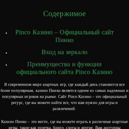
Содержимое
Pinco Казино – Официальный сайт
Пинко
Вход на зеркало
Преимущества и функции
официального сайта Pinco Казино
В современном мире азартных игр, где каждый день становится все
более популярным, казино Пинко является одним из самых надежных и
популярных игроков на рынке. Сайт Pinco Казино – это официальный
ресурс, где вы можете найти все, что вам нужно для игры и
развлечений.
Казино Пинко – это место, где вы можете играть в различные азартные
игры, такие как рулетка, бинго, слоты и другие. Вам доступны