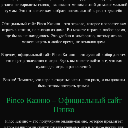
различные варианты ставок, начиная от минимальной до максимальной
суммы. Это позволяет вам выбрать оптимальный вариант для себя.
Официальный сайт Pinco Казино – это зеркало, которое позволяет вам
играть в казино, не выходя из дома. Вы можете играть в любое время,
где бы вы не находились. Это удобно и комфортно, потому что вы
можете играть в любое время, не оставляя дома.
В целом, официальный сайт Pinco Казино – это лучший выбор для тех,
кто ищет развлечения и игры. Здесь вы можете найти все, что вам
нужно для игры и развлечений.
Важно! Помните, что игра в азартные игры – это риск, и вы должны
быть готовы потерять деньги.
Pinco Казино – Официальный сайт
Пинко
Pinco Казино – это популярное онлайн-казино, которое предлагает
игрокам широкий спектр развлекательных игр и возможностей для