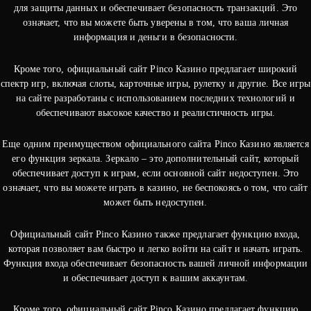
для защиты данных и обеспечивает безопасность транзакций. Это
означает, что вы можете быть уверены в том, что ваша личная
информация и деньги в безопасности.
Кроме того, официальный сайт Pinco Казино предлагает широкий
спектр игр, включая слоты, карточные игры, рулетку и другие. Все игры
на сайте разработаны с использованием последних технологий и
обеспечивают высокое качество и реалистичность игры.
Еще одним преимуществом официального сайта Pinco Казино является
его функция зеркала. Зеркало – это дополнительный сайт, который
обеспечивает доступ к играм, если основной сайт недоступен. Это
означает, что вы можете играть в казино, не беспокоясь о том, что сайт
может быть недоступен.
Официальный сайт Pinco Казино также предлагает функцию входа,
которая позволяет вам быстро и легко войти на сайт и начать играть.
Функция входа обеспечивает безопасность вашей личной информации
и обеспечивает доступ к вашим аккаунтам.
Кроме того, официальный сайт Pinco Казино предлагает функцию