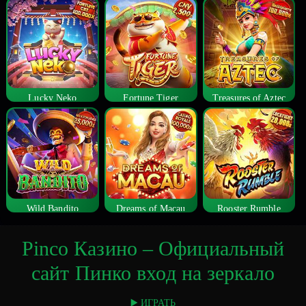
Lucky Neko
Fortune Tiger
Treasures of Aztec
Wild Bandito
Dreams of Macau
Rooster Rumble
Pinco Казино – Официальный
сайт Пинко вход на зеркало
▶️ ИГРАТЬ