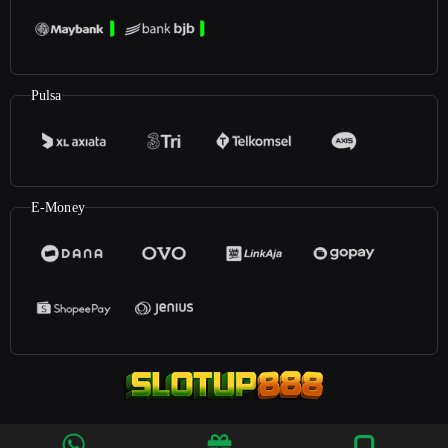
Pulsa
E-Money
©2023
Slotup888
. All rights reserved | 18+