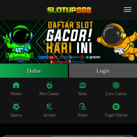
Beranda
Slot Online
Live Casino
Sportsbook
Arcade
Togel Online
Daftar
Login
Poker
Whatsapp
Home
Hot Games
Slots
Live Casino
Telegram
Sports
Arcade
Poker
Togel Online
Livechat