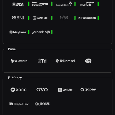
Pulsa
E-Money