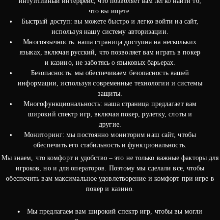
интуитивный интерфейс, что позволяет вам легко найти то,
что вы ищете.
Быстрый доступ: вы можете быстро и легко войти на сайт,
используя нашу систему авторизации.
Многоязычность: наша страница доступна на нескольких
языках, включая русский, что позволяет вам играть в покер
и казино, не заботясь о языковых барьерах.
Безопасность: мы обеспечиваем безопасность вашей
информации, используя современные технологии и системы
защиты.
Многофункциональность: наша страница предлагает вам
широкий спектр игр, включая покер, рулетку, слоты и
другие.
Мониторинг: мы постоянно мониторим наш сайт, чтобы
обеспечить его стабильность и функциональность.
Мы знаем, что комфорт и удобство – это не только важные факторы для
игроков, но и для операторов. Поэтому мы сделали все, чтобы
обеспечить вам максимальное удовлетворение и комфорт при игре в
покер и казино.
Мы предлагаем вам широкий спектр игр, чтобы вы могли