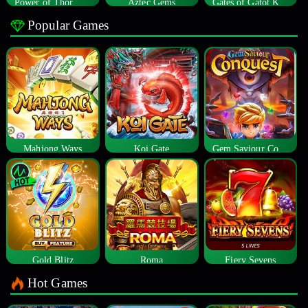
Power of Thor Megaways
Aztec Gems
Gates of Gatot Kaca
Popular Games
Mahjong Ways
Koi Gate
Gem Saviour Conquest
Gold Blitz
Roma
Fiery Sevens
Hot Games