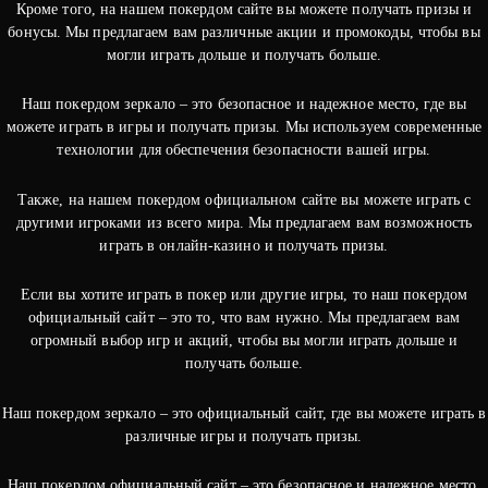
Кроме того, на нашем покердом сайте вы можете получать призы и
бонусы. Мы предлагаем вам различные акции и промокоды, чтобы вы
могли играть дольше и получать больше.
Наш покердом зеркало – это безопасное и надежное место, где вы
можете играть в игры и получать призы. Мы используем современные
технологии для обеспечения безопасности вашей игры.
Также, на нашем покердом официальном сайте вы можете играть с
другими игроками из всего мира. Мы предлагаем вам возможность
играть в онлайн-казино и получать призы.
Если вы хотите играть в покер или другие игры, то наш покердом
официальный сайт – это то, что вам нужно. Мы предлагаем вам
огромный выбор игр и акций, чтобы вы могли играть дольше и
получать больше.
Наш покердом зеркало – это официальный сайт, где вы можете играть в
различные игры и получать призы.
Наш покердом официальный сайт – это безопасное и надежное место,