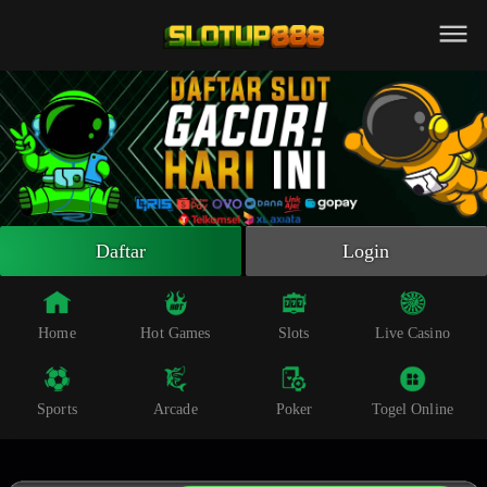
Beranda
Slot Online
Live Casino
Sportsbook
Arcade
Togel Online
Daftar
Login
Poker
Whatsapp
Home
Hot Games
Slots
Live Casino
Telegram
Sports
Arcade
Poker
Togel Online
Livechat