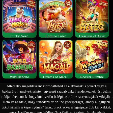
Lucky Neko
Fortune Tiger
Treasures of Aztec
Wild Bandito
Dreams of Macau
Rooster Rumble
Alternatív megoldásként kipróbálhatod az elektronikus pókert vagy a
bakkarátot, amelyek szintén egyszerű szabályokkal rendelkeznek, és ideális
módja lehet annak, hogy könnyedén belépj az online szerencsejáték világába.
Nem itt az ideje, hogy felfedezd az online játékiparágat, amely a legújabb
titkot kínálja a képernyőnek? Játssz blackjacket a legnépszerűbb kártyákkal,
amelyek világszerte meghódították a játékosok szívét.
Az alapelvek