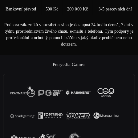
Bankovní převod
500 Kč
200 000 Kč
3-5 pracovních dní
Podpora zákazníků v mostbet casino je dostupná 24 hodin denně, 7 dní v
týdnu prostřednictvím živého chatu, e-mailu a telefonu. Tým podpory je
profesionální a ochotný pomoci hráčům s jakýmkoliv problémem nebo
dotazem.
Penyedia Games