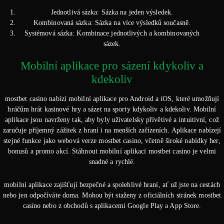
Jednotlivá sázka: Sázka na jeden výsledek.
Kombinovaná sázka: Sázka na více výsledků současně.
Systémová sázka: Kombinace jednotlivých a kombinovaných
sázek.
Mobilní aplikace pro sázení kdykoliv a
kdekoliv
mostbet casino nabízí mobilní aplikace pro Android a iOS, které umožňují
hráčům hrát kasinové hry a sázet na sporty kdykoliv a kdekoliv. Mobilní
aplikace jsou navrženy tak, aby byly uživatelsky přívětivé a intuitivní, což
zaručuje příjemný zážitek z hraní i na menších zařízeních. Aplikace nabízejí
stejné funkce jako webová verze mostbet casino, včetně široké nabídky her,
bonusů a promo akcí. Stáhnout mobilní aplikaci mostbet casino je velmi
snadné a rychlé.
mobilní aplikace zajišťují bezpečné a spolehlivé hraní, ať už jste na cestách
nebo jen odpočíváte doma. Mohou být staženy z oficiálních stránek mostbet
casino nebo z obchodů s aplikacemi Google Play a App Store.