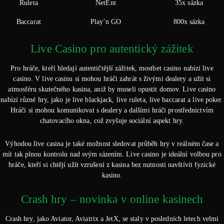
Ruleta
NetEnt
35x sázka
Baccarat
Play’n GO
800x sázka
Live Casino pro autentický zážitek
Pro hráče, kteří hledají autentičtější zážitek, mostbet casino nabízí live
casino. V live casinu si mohou hráči zahrát s živými dealery a užít si
atmosféru skutečného kasina, aniž by museli opustit domov. Live casino
nabízí různé hry, jako je live blackjack, live ruleta, live baccarat a live poker.
Hráči si mohou komunikovat s dealery a dalšími hráči prostřednictvím
chatovacího okna, což zvyšuje sociální aspekt hry.
Výhodou live casina je také možnost sledovat průběh hry v reálném čase a
mít tak plnou kontrolu nad svým sázením. Live casino je ideální volbou pro
hráče, kteří si chtějí užít vzrušení z kasina bez nutnosti navštívit fyzické
kasino.
Crash hry – novinka v online kasinech
Crash hry, jako Aviator, Aviatrix a JetX, se staly v posledních letech velmi