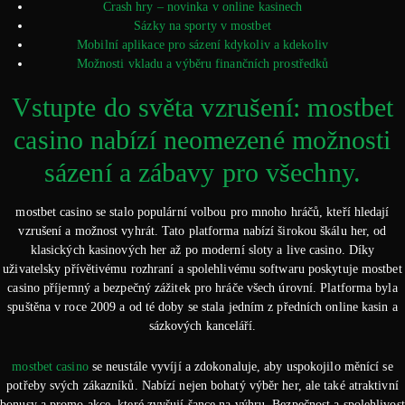
Crash hry – novinka v online kasinech
Sázky na sporty v mostbet
Mobilní aplikace pro sázení kdykoliv a kdekoliv
Možnosti vkladu a výběru finančních prostředků
Vstupte do světa vzrušení: mostbet
casino nabízí neomezené možnosti
sázení a zábavy pro všechny.
mostbet casino se stalo populární volbou pro mnoho hráčů, kteří hledají
vzrušení a možnost vyhrát. Tato platforma nabízí širokou škálu her, od
klasických kasinových her až po moderní sloty a live casino. Díky
uživatelsky přívětivému rozhraní a spolehlivému softwaru poskytuje mostbet
casino příjemný a bezpečný zážitek pro hráče všech úrovní. Platforma byla
spuštěna v roce 2009 a od té doby se stala jedním z předních online kasin a
sázkových kanceláří.
mostbet casino
se neustále vyvíjí a zdokonaluje, aby uspokojilo měnící se
potřeby svých zákazníků. Nabízí nejen bohatý výběr her, ale také atraktivní
bonusy a promo akce, které zvyšují šance na výhru. Bezpečnost a spolehlivost