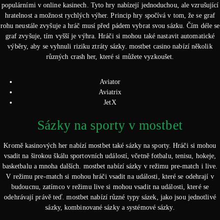
populárními v online kasinech. Tyto hry nabízejí jednoduchou, ale vzrušující
hratelnost a možnost rychlých výher. Princip hry spočívá v tom, že se graf
rohu neustále zvyšuje a hráč musí před pádem vybrat svou sázku. Čím déle se
graf zvyšuje, tím vyšší je výhra. Hráči si mohou také nastavit automatické
výběry, aby se vyhnuli riziku ztráty sázky. mostbet casino nabízí několik
různých crash her, které si můžete vyzkoušet.
Aviator
Aviatrix
JetX
Sázky na sporty v mostbet
Kromě kasinových her nabízí mostbet také sázky na sporty. Hráči si mohou
vsadit na širokou škálu sportovních událostí, včetně fotbalu, tenisu, hokeje,
basketbalu a mnoha dalších. mostbet nabízí sázky v režimu pre-match i live.
V režimu pre-match si mohou hráči vsadit na události, které se odehrají v
budoucnu, zatímco v režimu live si mohou vsadit na události, které se
odehrávají právě teď. mostbet nabízí různé typy sázek, jako jsou jednotlivé
sázky, kombinované sázky a systémové sázky.