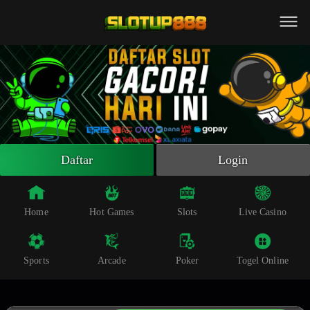
Beranda
Slot Online
Live Casino
Sportsbook
Arcade
Togel Online
Daftar
Login
Poker
Whatsapp
Home
Hot Games
Slots
Live Casino
Telegram
Sports
Arcade
Poker
Togel Online
Livechat