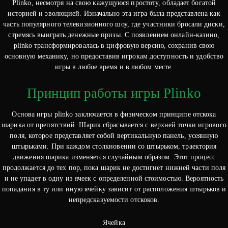
Plinko, несмотря на свою кажущуюся простоту, обладает богатой
историей и эволюцией. Изначально эта игра была представлена как
часть популярного телевизионного шоу, где участники бросали диски,
стремясь выиграть денежные призы. С появлением онлайн-казино,
plinko трансформировалась в цифровую версию, сохранив свою
основную механику, но предоставив игрокам доступность и удобство
игры в любое время и в любом месте.
Принцип работы игры Plinko
Основа игры plinko заключается в физическом принципе отскока
шарика от препятствий. Шарик сбрасывается с верхней точки игрового
поля, которое представляет собой вертикальную панель, усеянную
штырьками. При каждом столкновении со штырьком, траектория
движения шарика изменяется случайным образом. Этот процесс
продолжается до тех пор, пока шарик не достигнет нижней части поля
и не упадет в одну из ячеек с определенной стоимостью. Вероятность
попадания в ту или иную ячейку зависит от расположения штырьков и
непредсказуемости отскоков.
Ячейка