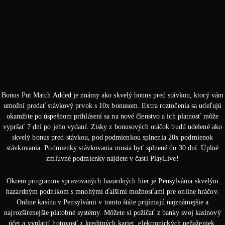
Bonus Put Match Added je známy ako skvelý bonus pred stávkou, ktorý vám
umožní predať stávkový prvok s 10x bonusom. Extra roztočenia sa udeľujú
okamžite po úspešnom prihlásení sa na nové členstvo a ich platnosť môže
vypršať 7 dní po jeho vydaní. Zisky z bonusových otáčok budú udelené ako
skvelý bonus pred stávkou, pod podmienkou splnenia 20x podmienok
stávkovania. Podmienky stávkovania musia byť splnené do 30 dní. Úplné
zmluvné podmienky nájdete v časti PlayLive!
Okrem programov spravovaných hazardných hier je Pensylvánia skvelým
hazardným podnikom s mnohými ďalšími možnosťami pre online hráčov.
Online kasína v Pensylvánii v tomto štáte prijímajú najznámejšie a
najrozšírenejšie platobné systémy. Môžete si požičať z banky svoj kasínový
účet a vyplatiť hotovosť z kreditných kariet, elektronických peňaženiek,