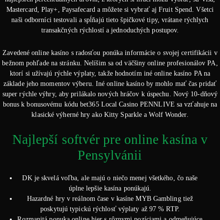
Mastercard, Play+, Paysafecard a môžete si vybrať aj Fruit Spend. Všetci
naši odborníci testovali a spĺňajú tieto špičkové tipy, vrátane rýchlych
transakčných rýchlostí a jednoduchých postupov.
Zavedené online kasíno s radosťou ponúka informácie o svojej certifikácii v
bežnom pohľade na stránku. Nelíšim sa od väčšiny online profesionálov PA,
ktorí si užívajú rýchle výplaty, takže hodnotím iné online kasíno PA na
základe jeho momentov výberu. Iné online kasíno by mohlo mať čas pridať
super rýchle výhry, aby prilákalo nových hráčov k úspechu. Nový 10-dňový
bonus k bonusovému kódu bet365 Local Casino PENNLIVE sa vzťahuje na
klasické výherné hry ako Kitty Sparkle a Wolf Wonder.
Najlepší softvér pre online kasína v
Pensylvánii
DK je skvelá voľba, ale majú o niečo menej všetkého, čo naše
úplne lepšie kasína ponúkajú.
Hazardné hry v reálnom čase v kasíne MYB Gambling tiež
poskytujú typickú rýchlosť výplaty až 97 % RTP.
Rozmanitá ponuka online hier s rôznymi pozíciami a odmeňujúce