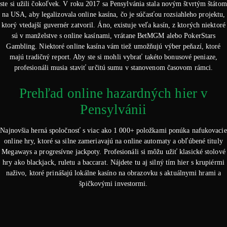
ste si užili čokoľvek. V roku 2017 sa Pensylvánia stala novým štvrtým štátom
na USA, aby legalizovala online kasína, čo je súčasťou rozsiahleho projektu,
ktorý vtedajší guvernér zatvoril. Áno, existuje veľa kasín, z ktorých niektoré
sú v manželstve s online kasínami, vrátane BetMGM alebo PokerStars
Gambling. Niektoré online kasína vám tiež umožňujú výber peňazí, ktoré
majú tradičný report. Aby ste si mohli vybrať takéto bonusové peniaze,
profesionáli musia staviť určitú sumu v stanovenom časovom rámci.
Prehľad online hazardných hier v
Pensylvánii
Najnovšia herná spoločnosť s viac ako 1 000+ položkami ponúka nafukovacie
online hry, ktoré sa silne zameriavajú na online automaty a obľúbené tituly
Megaways a progresívne jackpoty. Profesionáli si môžu užiť klasické stolové
hry ako blackjack, ruletu a baccarat. Nájdete tu aj silný tím hier s krupiérmi
naživo, ktoré prinášajú lokálne kasíno na obrazovku s aktuálnymi hrami a
špičkovými investormi.