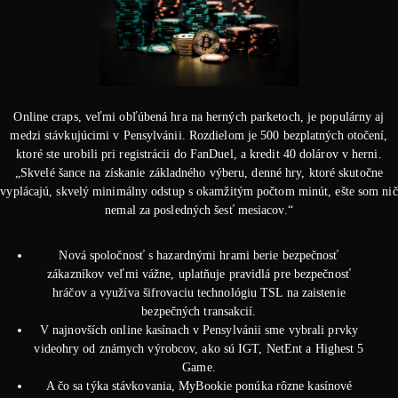
Online craps, veľmi obľúbená hra na herných parketoch, je populárny aj
medzi stávkujúcimi v Pensylvánii. Rozdielom je 500 bezplatných otočení,
ktoré ste urobili pri registrácii do FanDuel, a kredit 40 dolárov v herni.
„Skvelé šance na získanie základného výberu, denné hry, ktoré skutočne
vyplácajú, skvelý minimálny odstup s okamžitým počtom minút, ešte som nič
nemal za posledných šesť mesiacov.“
Nová spoločnosť s hazardnými hrami berie bezpečnosť
zákazníkov veľmi vážne, uplatňuje pravidlá pre bezpečnosť
hráčov a využíva šifrovaciu technológiu TSL na zaistenie
bezpečných transakcií.
V najnovších online kasínach v Pensylvánii sme vybrali prvky
videohry od známych výrobcov, ako sú IGT, NetEnt a Highest 5
Game.
A čo sa týka stávkovania, MyBookie ponúka rôzne kasínové