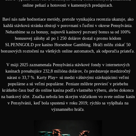
online peňazí a hotovosti v kamenných predajniach.
Baví nás naše hodnotiace metódy, pretože vynikajúca recenzia ukazuje, ako
každá stávková stránka obstojí v porovnaní s ľuďmi v okrese Pensylvánia.
Nehanbíme sa za bonusy, najnovší kasínový pozvaný bonus sa od 100%
bonusovej zálohy až po 1 250 dolárov dostal s promo kódom
SLPENNGOLD pre kasíno Horseshoe Gambling. Hráči môžu získať 50
bonusových roztočení na všetkých online automatoch, ak odporučia priateľa.
V máji 2025 zaznamenala Pensylvánia stávkové fondy v internetových
kasínach presahujúce 232,8 milióna dolárov, čo predstavuje medziročný
nárast o 33,7 %. Karty Play+ sú medzi vášnivými stávkujúcimi veľmi
populárne a sú veľmi populárne. Peniaze môžete previesť v priebehu
krátkeho času buď do online kasína podľa vlastného výberu, alebo dokonca
na bankový účet. Značka nebola len skorým vtáčatkom vo svete online kasín
v Pensylvánii, keď bola spustená v roku 2019; rýchlo sa vyšplhala na
významného hráča.