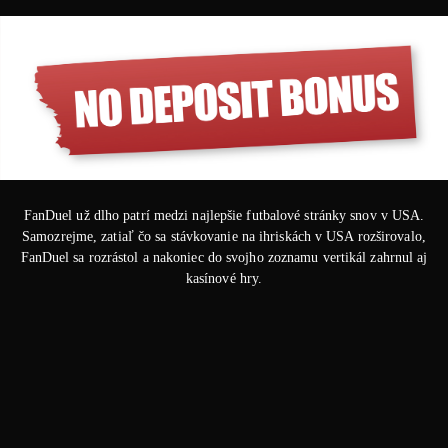
FanDuel už dlho patrí medzi najlepšie futbalové stránky snov v USA.
Samozrejme, zatiaľ čo sa stávkovanie na ihriskách v USA rozširovalo,
FanDuel sa rozrástol a nakoniec do svojho zoznamu vertikál zahrnul aj
kasínové hry.